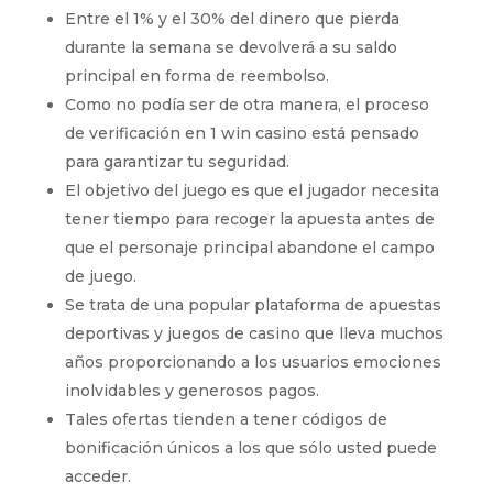
Entre el 1% y el 30% del dinero que pierda
durante la semana se devolverá a su saldo
principal en forma de reembolso.
Como no podía ser de otra manera, el proceso
de verificación en 1 win casino está pensado
para garantizar tu seguridad.
El objetivo del juego es que el jugador necesita
tener tiempo para recoger la apuesta antes de
que el personaje principal abandone el campo
de juego.
Se trata de una popular plataforma de apuestas
deportivas y juegos de casino que lleva muchos
años proporcionando a los usuarios emociones
inolvidables y generosos pagos.
Tales ofertas tienden a tener códigos de
bonificación únicos a los que sólo usted puede
acceder.