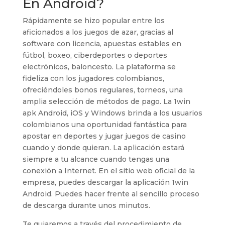
En Android?
Rápidamente se hizo popular entre los
aficionados a los juegos de azar, gracias al
software con licencia, apuestas estables en
fútbol, boxeo, ciberdeportes o deportes
electrónicos, baloncesto. La plataforma se
fideliza con los jugadores colombianos,
ofreciéndoles bonos regulares, torneos, una
amplia selección de métodos de pago. La 1win
apk Android, iOS y Windows brinda a los usuarios
colombianos una oportunidad fantástica para
apostar en deportes y jugar juegos de casino
cuando y donde quieran. La aplicación estará
siempre a tu alcance cuando tengas una
conexión a Internet. En el sitio web oficial de la
empresa, puedes descargar la aplicación 1win
Android. Puedes hacer frente al sencillo proceso
de descarga durante unos minutos.
Te guiaremos a través del procedimiento de