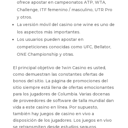
ofrece apostar en campeonatos ATP, WTA,
Challenge, ITF femenino / masculino, UTR Pro
y otros.
La versión móvil del casino one wine es uno de
los aspectos más importantes.
Los usuarios pueden apostar en
competiciones conocidas como UFC, Bellator,
ONE Championship y otras.
El principal objetivo de 1win Casino es usted,
como demuestran las constantes ofertas de
bonos del sitio. La página de promociones del
sitio siempre está llena de ofertas emocionantes
para los jugadores de Columbia. Varias docenas
de proveedores de software de talla mundial dan
vida a este casino en línea. Por supuesto,
también hay juegos de casino en vivo a
disposición de los jugadores. Los juegos en vivo
se retransmiten desde estudios seguros