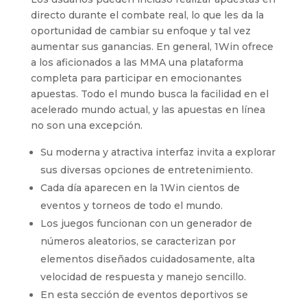
directo durante el combate real, lo que les da la
oportunidad de cambiar su enfoque y tal vez
aumentar sus ganancias. En general, 1Win ofrece
a los aficionados a las MMA una plataforma
completa para participar en emocionantes
apuestas. Todo el mundo busca la facilidad en el
acelerado mundo actual, y las apuestas en línea
no son una excepción.
Su moderna y atractiva interfaz invita a explorar
sus diversas opciones de entretenimiento.
Cada día aparecen en la 1Win cientos de
eventos y torneos de todo el mundo.
Los juegos funcionan con un generador de
números aleatorios, se caracterizan por
elementos diseñados cuidadosamente, alta
velocidad de respuesta y manejo sencillo.
En esta sección de eventos deportivos se