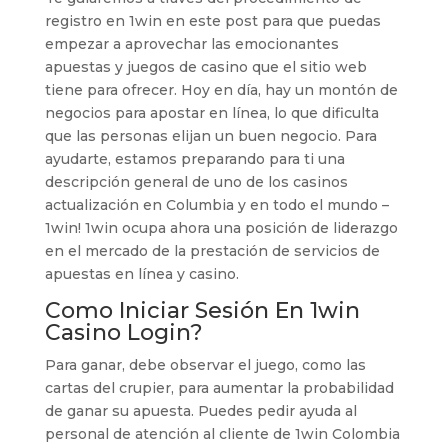
registro en 1win en este post para que puedas
empezar a aprovechar las emocionantes
apuestas y juegos de casino que el sitio web
tiene para ofrecer. Hoy en día, hay un montón de
negocios para apostar en línea, lo que dificulta
que las personas elijan un buen negocio. Para
ayudarte, estamos preparando para ti una
descripción general de uno de los casinos
actualización en Columbia y en todo el mundo –
1win! 1win ocupa ahora una posición de liderazgo
en el mercado de la prestación de servicios de
apuestas en línea y casino.
Como Iniciar Sesión En 1win
Casino Login?
Para ganar, debe observar el juego, como las
cartas del crupier, para aumentar la probabilidad
de ganar su apuesta. Puedes pedir ayuda al
personal de atención al cliente de 1win Colombia