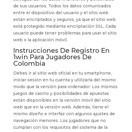
de sus usuarios. Todos los datos comunicados
entre el dispositivo del usuario y el sitio web
están encriptados y seguros, ya que el sitio web
está protegido mediante encriptación SSL. Cada
usuario puede tener problemas para usar el sitio
web o la aplicación móvil.
Instrucciones De Registro En
1win Para Jugadores De
Colombia
Debes ir al sitio web oficial en tu smartphone,
iniciar sesión en tu cuenta y utilizarla del mismo
modo que la versión para ordenador. Los mismos
juegos de casino y posibilidades de apuestas
están disponibles en la versión móvil del sitio
web que en la versión web. Además, tiene el
mismo diseño e interfaz con algunos ajustes de
navegación menores. Los jugadores que no
cumplan con los requisitos del sistema de la