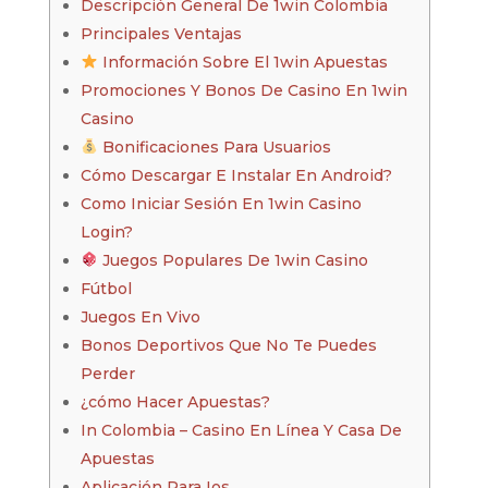
Descripción General De 1win Colombia
Principales Ventajas
Información Sobre El 1win Apuestas
Promociones Y Bonos De Casino En 1win
Casino
Bonificaciones Para Usuarios
Cómo Descargar E Instalar En Android?
Como Iniciar Sesión En 1win Casino
Login?
Juegos Populares De 1win Casino
Fútbol
Juegos En Vivo
Bonos Deportivos Que No Te Puedes
Perder
¿cómo Hacer Apuestas?
In Colombia – Casino En Línea Y Casa De
Apuestas
Aplicación Para Ios