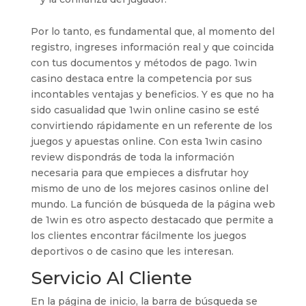
Por lo tanto, es fundamental que, al momento del
registro, ingreses información real y que coincida
con tus documentos y métodos de pago. 1win
casino destaca entre la competencia por sus
incontables ventajas y beneficios. Y es que no ha
sido casualidad que 1win online casino se esté
convirtiendo rápidamente en un referente de los
juegos y apuestas online. Con esta 1win casino
review dispondrás de toda la información
necesaria para que empieces a disfrutar hoy
mismo de uno de los mejores casinos online del
mundo. La función de búsqueda de la página web
de 1win es otro aspecto destacado que permite a
los clientes encontrar fácilmente los juegos
deportivos o de casino que les interesan.
Servicio Al Cliente
En la página de inicio, la barra de búsqueda se