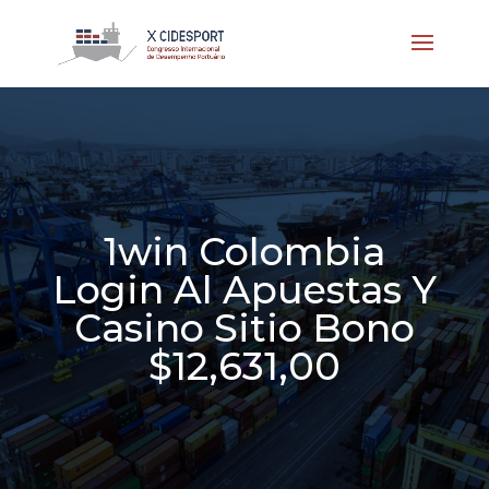
1win Colombia
Login Al Apuestas Y
Casino Sitio Bono
$12,631,00