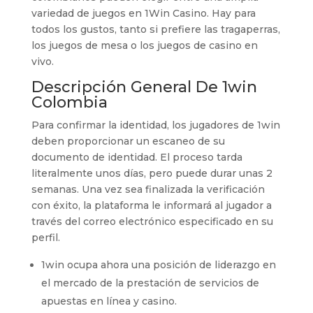
variedad de juegos en 1Win Casino. Hay para
todos los gustos, tanto si prefiere las tragaperras,
los juegos de mesa o los juegos de casino en
vivo.
Descripción General De 1win
Colombia
Para confirmar la identidad, los jugadores de 1win
deben proporcionar un escaneo de su
documento de identidad. El proceso tarda
literalmente unos días, pero puede durar unas 2
semanas. Una vez sea finalizada la verificación
con éxito, la plataforma le informará al jugador a
través del correo electrónico especificado en su
perfil.
1win ocupa ahora una posición de liderazgo en
el mercado de la prestación de servicios de
apuestas en línea y casino.