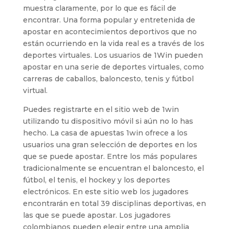
muestra claramente, por lo que es fácil de
encontrar. Una forma popular y entretenida de
apostar en acontecimientos deportivos que no
están ocurriendo en la vida real es a través de los
deportes virtuales. Los usuarios de 1Win pueden
apostar en una serie de deportes virtuales, como
carreras de caballos, baloncesto, tenis y fútbol
virtual.
Puedes registrarte en el sitio web de 1win
utilizando tu dispositivo móvil si aún no lo has
hecho. La casa de apuestas 1win ofrece a los
usuarios una gran selección de deportes en los
que se puede apostar. Entre los más populares
tradicionalmente se encuentran el baloncesto, el
fútbol, el tenis, el hockey y los deportes
electrónicos. En este sitio web los jugadores
encontrarán en total 39 disciplinas deportivas, en
las que se puede apostar. Los jugadores
colombianos pueden elegir entre una amplia