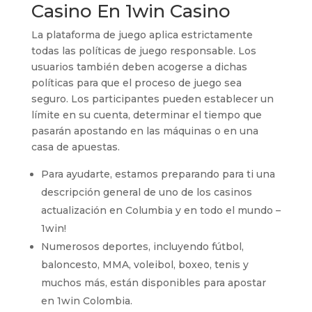
Casino En 1win Casino
La plataforma de juego aplica estrictamente
todas las políticas de juego responsable. Los
usuarios también deben acogerse a dichas
políticas para que el proceso de juego sea
seguro. Los participantes pueden establecer un
límite en su cuenta, determinar el tiempo que
pasarán apostando en las máquinas o en una
casa de apuestas.
Para ayudarte, estamos preparando para ti una
descripción general de uno de los casinos
actualización en Columbia y en todo el mundo –
1win!
Numerosos deportes, incluyendo fútbol,
baloncesto, MMA, voleibol, boxeo, tenis y
muchos más, están disponibles para apostar
en 1win Colombia.