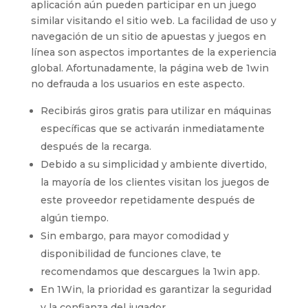
aplicación aún pueden participar en un juego
similar visitando el sitio web. La facilidad de uso y
navegación de un sitio de apuestas y juegos en
línea son aspectos importantes de la experiencia
global. Afortunadamente, la página web de 1win
no defrauda a los usuarios en este aspecto.
Recibirás giros gratis para utilizar en máquinas
específicas que se activarán inmediatamente
después de la recarga.
Debido a su simplicidad y ambiente divertido,
la mayoría de los clientes visitan los juegos de
este proveedor repetidamente después de
algún tiempo.
Sin embargo, para mayor comodidad y
disponibilidad de funciones clave, te
recomendamos que descargues la 1win app.
En 1Win, la prioridad es garantizar la seguridad
y la confianza del jugador.