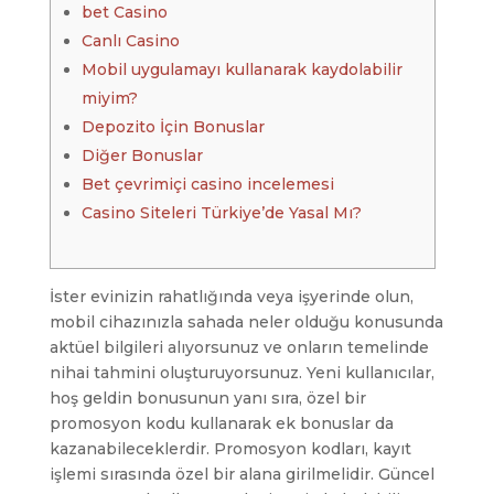
bet Casino
Canlı Casino
Mobil uygulamayı kullanarak kaydolabilir
miyim?
Depozito İçin Bonuslar
Diğer Bonuslar
Bet çevrimiçi casino incelemesi
Casino Siteleri Türkiye’de Yasal Mı?
İster evinizin rahatlığında veya işyerinde olun,
mobil cihazınızla sahada neler olduğu konusunda
aktüel bilgileri alıyorsunuz ve onların temelinde
nihai tahmini oluşturuyorsunuz. Yeni kullanıcılar,
hoş geldin bonusunun yanı sıra, özel bir
promosyon kodu kullanarak ek bonuslar da
kazanabileceklerdir. Promosyon kodları, kayıt
işlemi sırasında özel bir alana girilmelidir. Güncel