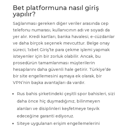
Bet platformuna nasıl giriş
yapılır?
Sağlanması gereken diğer veriler arasında cep
telefonu numarası, kullanıcının adı ve soyadı da
yer alır. Kredi kartları, banka havalesi, e-cüzdanlar
ve daha birçok seçenek mevcuttur. Belge onay
süreci, 1xbet Giriş’te para çekme işlemi yapmak
isteyenler için bir zorluk olabilir. Ancak, bu
prosedürün tamamlanması müşterilerin
hesaplarını daha güvenli hale getirir. Türkiye’de
bir site engellemesini aşmaya ek olarak, bir
VPN’nin başka avantajları da vardır.
Rus bahis şirketindeki çeşitli spor bahisleri, sizi
daha önce hiç duymadığınız, bilinmeyen
alanları ve disiplinleri keşfetmeye teşvik
edeceğine garanti ediyoruz.
Siteye uygulanan erişim engellemelerini