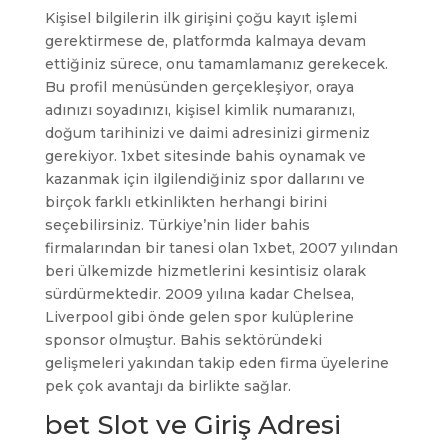
Kişisel bilgilerin ilk girişini çoğu kayıt işlemi
gerektirmese de, platformda kalmaya devam
ettiğiniz sürece, onu tamamlamanız gerekecek.
Bu profil menüsünden gerçekleşiyor, oraya
adınızı soyadınızı, kişisel kimlik numaranızı,
doğum tarihinizi ve daimi adresinizi girmeniz
gerekiyor. 1xbet sitesinde bahis oynamak ve
kazanmak için ilgilendiğiniz spor dallarını ve
birçok farklı etkinlikten herhangi birini
seçebilirsiniz. Türkiye’nin lider bahis
firmalarından bir tanesi olan 1xbet, 2007 yılından
beri ülkemizde hizmetlerini kesintisiz olarak
sürdürmektedir. 2009 yılına kadar Chelsea,
Liverpool gibi önde gelen spor kulüplerine
sponsor olmuştur. Bahis sektöründeki
gelişmeleri yakından takip eden firma üyelerine
pek çok avantajı da birlikte sağlar.
bet Slot ve Giriş Adresi