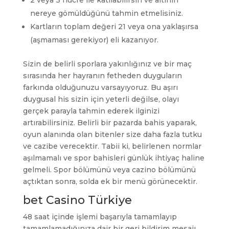
2 veya 3 hücre ile katılabilirsin ve altının
nereye gömüldüğünü tahmin etmelisiniz.
Kartların toplam değeri 21 veya ona yaklaşırsa
(aşmaması gerekiyor) eli kazanıyor.
Sizin de belirli sporlara yakınlığınız ve bir maç
sırasında her hayranın fetheden duyguların
farkında olduğunuzu varsayıyoruz. Bu aşırı
duygusal his sizin için yeterli değilse, olayı
gerçek parayla tahmin ederek ilginizi
artırabilirsiniz. Belirli bir pazarda bahis yaparak,
oyun alanında olan bitenler size daha fazla tutku
ve cazibe verecektir. Tabii ki, belirlenen normlar
aşılmamalı ve spor bahisleri günlük ihtiyaç haline
gelmeli. Spor bölümünü veya cazino bölümünü
açtıktan sonra, solda ek bir menü görünecektir.
bet Casino Türkiye
48 saat içinde işlemi başarıyla tamamlayıp
tamamlamadığınıza dair bir geri bildirim mesajı