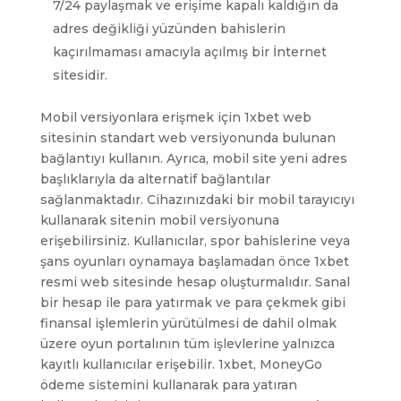
7/24 paylaşmak ve erişime kapalı kaldığın da
adres değikliği yüzünden bahislerin
kaçırılmaması amacıyla açılmış bir İnternet
sitesidir.
Mobil versiyonlara erişmek için 1xbet web
sitesinin standart web versiyonunda bulunan
bağlantıyı kullanın. Ayrıca, mobil site yeni adres
başlıklarıyla da alternatif bağlantılar
sağlanmaktadır. Cihazınızdaki bir mobil tarayıcıyı
kullanarak sitenin mobil versiyonuna
erişebilirsiniz. Kullanıcılar, spor bahislerine veya
şans oyunları oynamaya başlamadan önce 1xbet
resmi web sitesinde hesap oluşturmalıdır. Sanal
bir hesap ile para yatırmak ve para çekmek gibi
finansal işlemlerin yürütülmesi de dahil olmak
üzere oyun portalının tüm işlevlerine yalnızca
kayıtlı kullanıcılar erişebilir. 1xbet, MoneyGo
ödeme sistemini kullanarak para yatıran