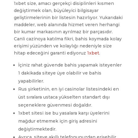
1xbet size, amacı gerçekçi disiplinleri kısmen
değiştirmek olan, büyüleyici bilgisayar
geliştirmelerinin bir listesin hazırlıyor. Yukarıdaki
maddeler, web alanında hizmet veren herhangi
bir kumar markasının ayrılmaz bir parçasıdır.
Canli cazínoya katılma fikri, bahis koymada kolay
erişimi yüzünden ve kolaylığı nedeniyle size
hitap edeceğini garanti ediyoruz
1xbet
.
İçiniz rahat güvende bahis yapamak isteyenler
1 dakikada siteye üye olabilir ve bahis
yapabilirler.
Rus şirketinin, en iyi casinolar listesindeki en
üst sıralara ustaca yükselten standart dışı
seçeneklere güvenmesi doğaldır.
1xbet sitesi ise bu yasalara karşı üyelerini
mağdur etmemek için giriş adresini
değiştirmektedir.
Ayrıca, siteye akıllı telefonunuzdan erişebilir