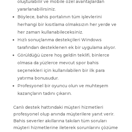
oluşturabilir ve mobile özel avantajlardan
yararlanabilirsiniz.
Böylece, bahis portalının tüm işlevlerini
herhangi bir kısıtlama olmaksızın her yerde ve
her zaman kullanabileceksiniz.
Hızlı sonuçlanma destekçileri Windows
tarafından desteklenen ek bir uygulama alıyor.
Görüldüğü üzere hoş geldin teklifi, binlerce
olmasa da yüzlerce mevcut spor bahis
seçenekleri için kullanılabilen bir ilk para
yatırma bonusudur.
Profesyonel bir oyuncu olun ve muhteşem
kazançların tadını çıkarın.
Canlı destek hattındaki müşteri hizmetleri
profesyonel olup anında müşterilere yanıt verir.
Bahis severler akıllarına takılan tüm soruları
müşteri hizmetlerine ileterek sorunlarını çözüme