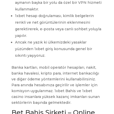
aşmanın başka bir yolu da özel bir VPN hizmeti
kullanmaktır.
1xbet hesap doğrulaması, kimlik belgelerin
renkli ve net görüntülerinin eklenmesini
gerektirerek, e-posta veya canlı sohbet yoluyla
yapılır.
Ancak ne yazık ki ülkemizdeki yasaklar
yüzünden 1xbet giriş konusunda genel bir
sıkıntı yaşıyoruz.
Banka kartları, mobil operatör hesapları, nakit,
banka havalesi, kripto para, internet bankacılığı
ve diğer ödeme yöntemlerini kullanabilirsiniz.
Para anında hesabınıza geçirilir ve işlemler için
komisyon uygulanmaz. 1xbet Bahis ve 1xbet
casino insanlara yüksek kazanç imkanları sunan
sektörlerin başında gelmektedir.
Bet Bahis Şirketi – Online