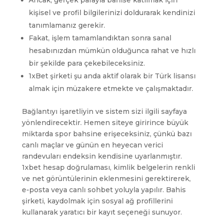
Ancak, gerçek parayla bahise katılmak için
kişisel ve profil bilgilerinizi doldurarak kendinizi
tanımlamanız gerekir.
Fakat, işlem tamamlandıktan sonra sanal
hesabınızdan mümkün olduğunca rahat ve hızlı
bir şekilde para çekebileceksiniz.
1xBet şirketi şu anda aktif olarak bir Türk lisansı
almak için müzakere etmekte ve çalışmaktadır.
Bağlantıyı işaretliyin ve sistem sizi ilgili sayfaya
yönlendirecektir. Hemen siteye girirince büyük
miktarda spor bahsine erişeceksiniz, çünkü bazı
canlı maçlar ve günün en heyecan verici
randevuları еndeksin kendisine uyarlanmıştır.
1xbet hesap doğrulaması, kimlik belgelerin renkli
ve net görüntülerinin eklenmesini gerektirerek,
e-posta veya canlı sohbet yoluyla yapılır. Bahis
şirketi, kaydolmak için sosyal ağ profillerini
kullanarak yaratıcı bir kayıt seçeneği sunuyor.