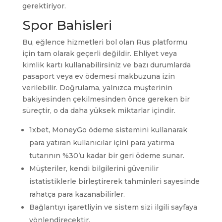
gerektiriyor.
Spor Bahisleri
Bu, eğlence hizmetleri bol olan Rus platformu
için tam olarak geçerli değildir. Ehliyet veya
kimlik kartı kullanabilirsiniz ve bazı durumlarda
pasaport veya ev ödemesi makbuzuna izin
verilebilir. Doğrulama, yalnızca müşterinin
bakiyesinden çekilmesinden önce gereken bir
süreçtir, o da daha yüksek miktarlar içindir.
1xbet, MoneyGo ödeme sistemini kullanarak
para yatıran kullanıcılar içini para yatırma
tutarının %30’u kadar bir geri ödeme sunar.
Müşteriler, kendi bilgilerini güvenilir
istatistiklerle birleştirerek tahminleri sayesinde
rahatça para kazanabilirler.
Bağlantıyı işaretliyin ve sistem sizi ilgili sayfaya
yönlendirecektir.