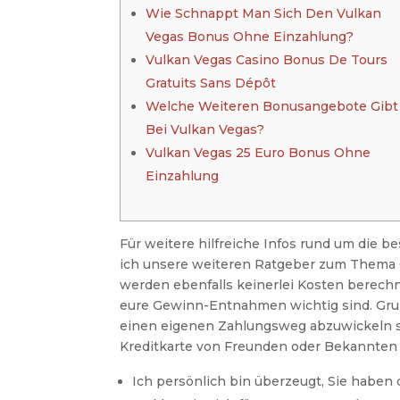
Wie Schnappt Man Sich Den Vulkan
Vegas Bonus Ohne Einzahlung?
Vulkan Vegas Casino Bonus De Tours
Gratuits Sans Dépôt
Welche Weiteren Bonusangebote Gibt
Bei Vulkan Vegas?
Vulkan Vegas 25 Euro Bonus Ohne
Einzahlung
Für weitere hilfreiche Infos rund um die 
ich unsere weiteren Ratgeber zum Thema O
werden ebenfalls keinerlei Kosten berechne
eure Gewinn-Entnahmen wichtig sind. Grund
einen eigenen Zahlungsweg abzuwickeln sin
Kreditkarte von Freunden oder Bekannten
Ich persönlich bin überzeugt, Sie haben 