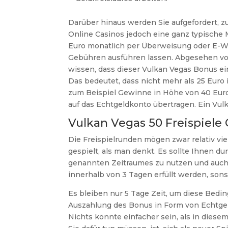
Darüber hinaus werden Sie aufgefordert, z
Online Casinos jedoch eine ganz typische
Euro monatlich per Überweisung oder E-Wa
Gebühren ausführen lassen. Abgesehen vo
wissen, dass dieser Vulkan Vegas Bonus ei
Das bedeutet, dass nicht mehr als 25 Eur
zum Beispiel Gewinne in Höhe von 40 Euro 
auf das Echtgeldkonto übertragen. Ein Vul
Vulkan Vegas 50 Freispiele
Die Freispielrunden mögen zwar relativ viel
gespielt, als man denkt. Es sollte Ihnen d
genannten Zeitraumes zu nutzen und auc
innerhalb von 3 Tagen erfüllt werden, son
Es bleiben nur 5 Tage Zeit, um diese Bedi
Auszahlung des Bonus in Form von Echtgel
Nichts könnte einfacher sein, als in dies