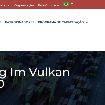
ista
Organização
Fale Conosco
S
PATROCINADORES
PROGRAMA DE CAPACITAÇÃO
ng Im Vulkan
0