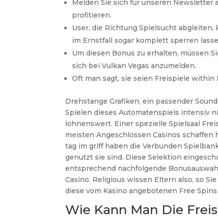
Melden Sie sich für unseren Newsletter
profitieren.
User, die Richtung Spielsucht abgleiten,
im Ernstfall sogar komplett sperren lasse
Um diesen Bonus zu erhalten, müssen Sie
sich bei Vulkan Vegas anzumelden.
Oft man sagt, sie seien Freispiele with
Drehstange Grafiken, ein passender Sound
Spielen dieses Automatenspiels intensiv n
lohnenswert. Einer spezielle Spielsaal Frei
meisten Angeschlossen Casinos schaffen hie
tag im griff haben die Verbunden Spielban
genutzt sie sind. Diese Selektion eingesch
entsprechend nachfolgende Bonusauswahl
Casino. Religious wissen Eltern also, so 
diese vom Kasino angebotenen Free Spins
Wie Kann Man Die Freis