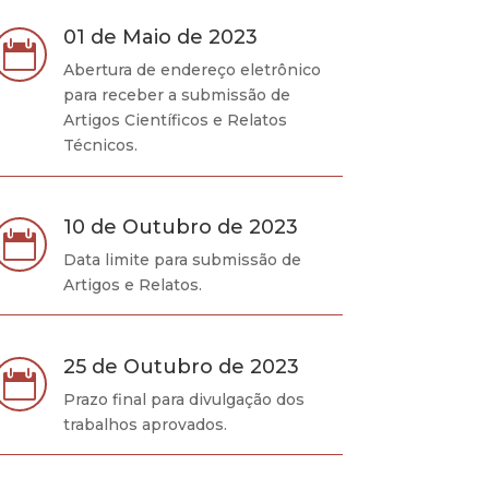
01 de Maio de 2023

Abertura de endereço eletrônico
para receber a submissão de
Artigos Científicos e Relatos
Técnicos.
10 de Outubro de 2023

Data limite para submissão de
Artigos e Relatos.
25 de Outubro de 2023

Prazo final para divulgação dos
trabalhos aprovados.