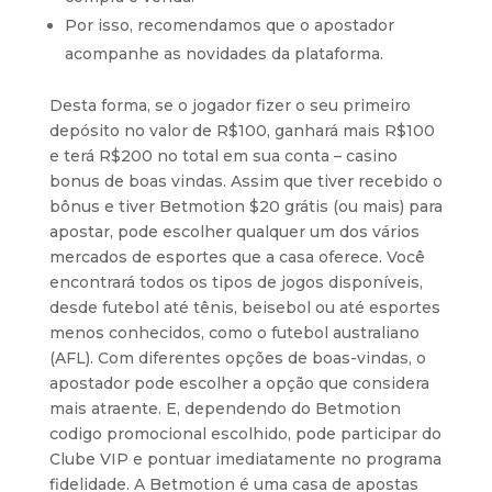
Por isso, recomendamos que o apostador
acompanhe as novidades da plataforma.
Desta forma, se o jogador fizer o seu primeiro
depósito no valor de R$100, ganhará mais R$100
e terá R$200 no total em sua conta – casino
bonus de boas vindas. Assim que tiver recebido o
bônus e tiver Betmotion $20 grátis (ou mais) para
apostar, pode escolher qualquer um dos vários
mercados de esportes que a casa oferece. Você
encontrará todos os tipos de jogos disponíveis,
desde futebol até tênis, beisebol ou até esportes
menos conhecidos, como o futebol australiano
(AFL). Com diferentes opções de boas-vindas, o
apostador pode escolher a opção que considera
mais atraente. E, dependendo do Betmotion
codigo promocional escolhido, pode participar do
Clube VIP e pontuar imediatamente no programa
fidelidade. A Betmotion é uma casa de apostas