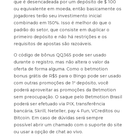
que é desencadeada por um depósito de $ 100
ou equivalente em moeda, então basicamente os
jogadores terão seu investimento inicial
combinado em 150%. Isso é melhor do que o
padrão do setor, que consiste em duplicar o
primeiro depósito e não há restrições e os
requisitos de apostas são razoáveis.
O código de bônus QQ365 pode ser usado
durante o registro, mas não altera o valor da
oferta de forma alguma. Como o betmotion
bonus grátis de R$5 para o Bingo pode ser usado
com outras promoções de 1º depósito, você
poderá aproveitar as promoções da Betmotion
sem preocupação. O saque pelo Betmotion Brasil
poderá ser efetuado via PIX, transferência
bancária, Skrill, Neteller, pay 4 Fun, VCreditos ou
Bitcoin. Em caso de dúvidas será sempre
possível abrir um chamado com o suporte do site
ou usar a opção de chat ao vivo.