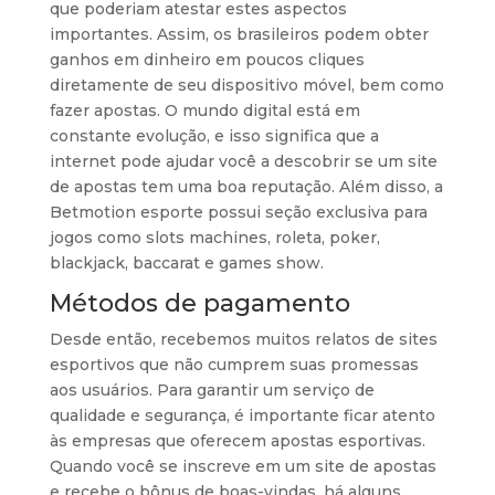
que poderiam atestar estes aspectos
importantes. Assim, os brasileiros podem obter
ganhos em dinheiro em poucos cliques
diretamente de seu dispositivo móvel, bem como
fazer apostas. O mundo digital está em
constante evolução, e isso significa que a
internet pode ajudar você a descobrir se um site
de apostas tem uma boa reputação. Além disso, a
Betmotion esporte possui seção exclusiva para
jogos como slots machines, roleta, poker,
blackjack, baccarat e games show.
Métodos de pagamento
Desde então, recebemos muitos relatos de sites
esportivos que não cumprem suas promessas
aos usuários. Para garantir um serviço de
qualidade e segurança, é importante ficar atento
às empresas que oferecem apostas esportivas.
Quando você se inscreve em um site de apostas
e recebe o bônus de boas-vindas, há alguns