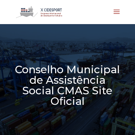
Conselho Municipal
de Assistência
Social CMAS Site
Oficial