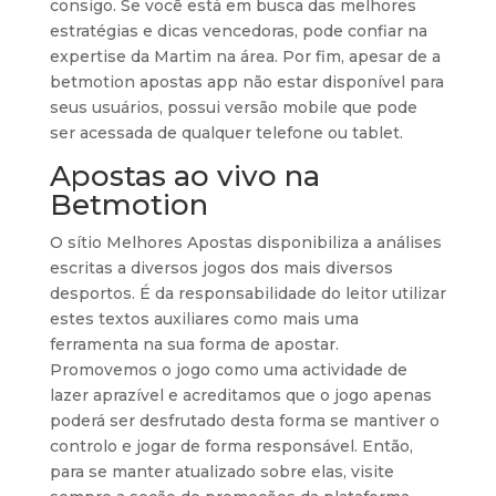
consigo. Se você está em busca das melhores
estratégias e dicas vencedoras, pode confiar na
expertise da Martim na área. Por fim, apesar de a
betmotion apostas app não estar disponível para
seus usuários, possui versão mobile que pode
ser acessada de qualquer telefone ou tablet.
Apostas ao vivo na
Betmotion
O sítio Melhores Apostas disponibiliza a análises
escritas a diversos jogos dos mais diversos
desportos. É da responsabilidade do leitor utilizar
estes textos auxiliares como mais uma
ferramenta na sua forma de apostar.
Promovemos o jogo como uma actividade de
lazer aprazível e acreditamos que o jogo apenas
poderá ser desfrutado desta forma se mantiver o
controlo e jogar de forma responsável. Então,
para se manter atualizado sobre elas, visite