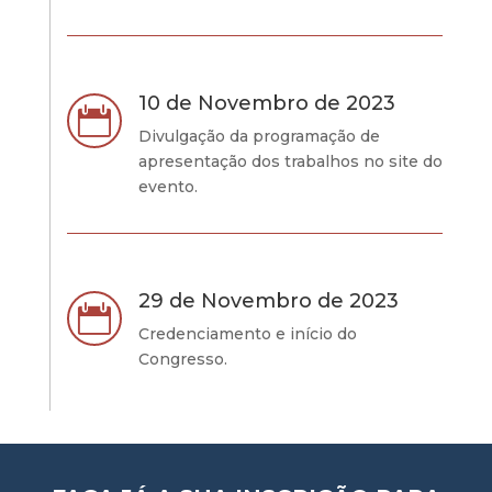
10 de Novembro de 2023

Divulgação da programação de
apresentação dos trabalhos no site do
evento.
29 de Novembro de 2023

Credenciamento e início do
Congresso.