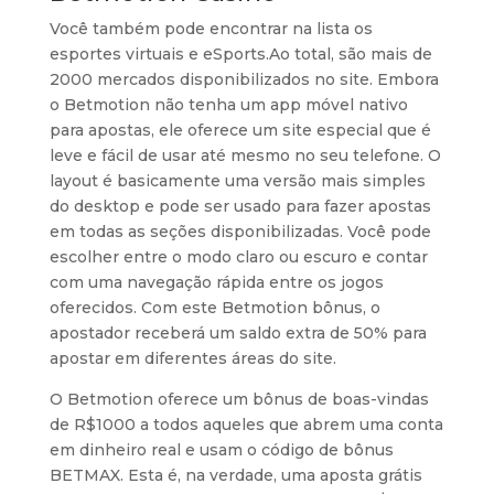
Você também pode encontrar na lista os
esportes virtuais e eSports.Ao total, são mais de
2000 mercados disponibilizados no site. Embora
o Betmotion não tenha um app móvel nativo
para apostas, ele oferece um site especial que é
leve e fácil de usar até mesmo no seu telefone. O
layout é basicamente uma versão mais simples
do desktop e pode ser usado para fazer apostas
em todas as seções disponibilizadas. Você pode
escolher entre o modo claro ou escuro e contar
com uma navegação rápida entre os jogos
oferecidos. Com este Betmotion bônus, o
apostador receberá um saldo extra de 50% para
apostar em diferentes áreas do site.
O Betmotion oferece um bônus de boas-vindas
de R$1000 a todos aqueles que abrem uma conta
em dinheiro real e usam o código de bônus
BETMAX. Esta é, na verdade, uma aposta grátis