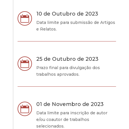
10 de Outubro de 2023

Data limite para submissão de Artigos
e Relatos.
25 de Outubro de 2023

Prazo final para divulgação dos
trabalhos aprovados.
01 de Novembro de 2023

Data limite para inscrição de autor
e/ou coautor de trabalhos
selecionados.