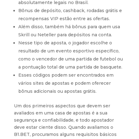
absolutamente legais no Brasil.
Bônus de depósito, cashback, rodadas grátis e
recompensas VIP estão entre as ofertas.
Além disso, também há bônus para quem usa
Skrill ou Neteller para depósitos na conta.
Nesse tipo de aposta, o jogador escolhe o
resultado de um evento esportivo específico,
como o vencedor de uma partida de futebol ou
a pontuação total de uma partida de basquete.
Esses códigos podem ser encontrados em
vários sites de apostas e podem oferecer
bônus adicionais ou apostas grátis.
Um dos primeiros aspectos que devem ser
avaliados em uma casa de apostas é a sua
segurança e confiabilidade, e todo apostador
deve estar ciente disso. Quando avaliamos o
B1.BET, procuramos alguns requisitos básicos