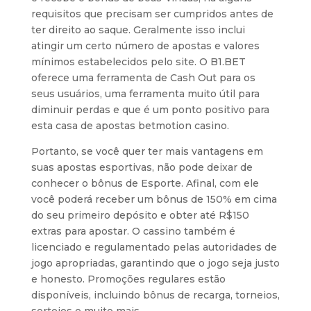
requisitos que precisam ser cumpridos antes de
ter direito ao saque. Geralmente isso inclui
atingir um certo número de apostas e valores
mínimos estabelecidos pelo site. O B1.BET
oferece uma ferramenta de Cash Out para os
seus usuários, uma ferramenta muito útil para
diminuir perdas e que é um ponto positivo para
esta casa de apostas betmotion casino.
Portanto, se você quer ter mais vantagens em
suas apostas esportivas, não pode deixar de
conhecer o bônus de Esporte. Afinal, com ele
você poderá receber um bônus de 150% em cima
do seu primeiro depósito e obter até R$150
extras para apostar. O cassino também é
licenciado e regulamentado pelas autoridades de
jogo apropriadas, garantindo que o jogo seja justo
e honesto. Promoções regulares estão
disponíveis, incluindo bônus de recarga, torneios,