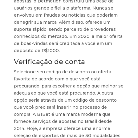
apostas, o Betmotion construiu uma base de
usuários grande e fiel a plataforma. Nunca se
envolveu em fraudes ou notícias que poderiam
denegrir sua marca. Além disso, oferece um
suporte rápido, sendo parceiro de provedores
conhecidos do mercado. Em 2020, a maior oferta
de boas-vindas será creditada a você em um
depósito de R$1000.
Verificação de conta
Selecione seu código de desconto ou oferta
favorita de acordo com o que você está
procurando, para escolher a opção que melhor se
adequa ao que você está procurando. A outra
opção seria através de um código de desconto
que você precisará inserir no processo de
compra. A B1Bet é uma marca moderna que
fornece serviços de apostas no Brasil desde
2014. Hoje, a empresa oferece uma enorme
seleção de esportes de mais de 30 modalidades