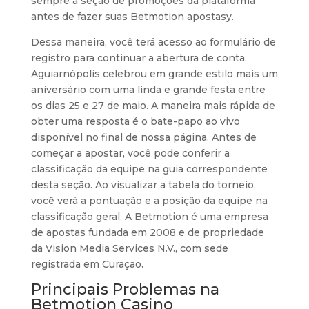
sempre a seção de promoções da plataforma
antes de fazer suas Betmotion apostasy.
Dessa maneira, você terá acesso ao formulário de
registro para continuar a abertura de conta.
Aguiarnópolis celebrou em grande estilo mais um
aniversário com uma linda e grande festa entre
os dias 25 e 27 de maio. A maneira mais rápida de
obter uma resposta é o bate-papo ao vivo
disponível no final de nossa página. Antes de
começar a apostar, você pode conferir a
classificação da equipe na guia correspondente
desta seção. Ao visualizar a tabela do torneio,
você verá a pontuação e a posição da equipe na
classificação geral. A Betmotion é uma empresa
de apostas fundada em 2008 e de propriedade
da Vision Media Services N.V., com sede
registrada em Curaçao.
Principais Problemas na
Betmotion Casino