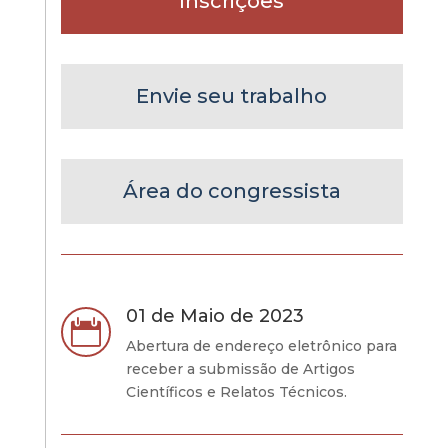
Inscrições
Envie seu trabalho
Área do congressista
01 de Maio de 2023

Abertura de endereço eletrônico para
receber a submissão de Artigos
Científicos e Relatos Técnicos.