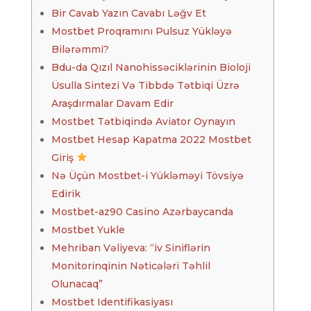
Bir Cavab Yazın Cavabı Ləğv Et
Mostbet Proqramını Pulsuz Yükləyə
Bilərəmmi?
Bdu-da Qızıl Nanohissəciklərinin Bioloji
Üsulla Sintezi Və Tibbdə Tətbiqi Üzrə
Araşdırmalar Davam Edir
Mostbet Tətbiqində Aviator Oynayın
Mostbet Hesap Kapatma 2022 Mostbet
Giriş
Nə Üçün Mostbet-i Yükləməyi Tövsiyə
Edirik
Mostbet-az90 Casino Azərbaycanda
Mostbet Yukle
Mehriban Vəliyeva: “iv Siniflərin
Monitorinqinin Nəticələri Təhlil
Olunacaq”
Mostbet Identifikasiyası