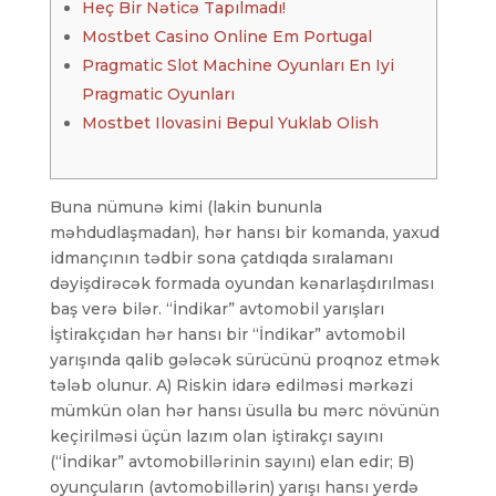
Heç Bir Nəticə Tapılmadı!
Mostbet Casino Online Em Portugal
Pragmatic Slot Machine Oyunları En Iyi
Pragmatic Oyunları
Mostbet Ilovasini Bepul Yuklab Olish
Buna nümunə kimi (lakin bununla
məhdudlaşmadan), hər hansı bir komanda, yaxud
idmançının tədbir sona çatdıqda sıralamanı
dəyişdirəcək formada oyundan kənarlaşdırılması
baş verə bilər. “İndikar” avtomobil yarışları
İştirakçıdan hər hansı bir “İndikar” avtomobil
yarışında qalib gələcək sürücünü proqnoz etmək
tələb olunur. A) Riskin idarə edilməsi mərkəzi
mümkün olan hər hansı üsulla bu mərc növünün
keçirilməsi üçün lazım olan iştirakçı sayını
(“İndikar” avtomobillərinin sayını) elan edir; B)
oyunçuların (avtomobillərin) yarışı hansı yerdə