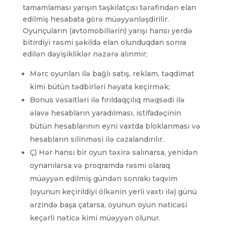
tamamlaması yarışın təşkilatçısı tərəfindən elan
edilmiş hesabata görə müəyyənləşdirilir.
Oyunçuların (avtomobillərin) yarışı hansı yerdə
bitirdiyi rəsmi şəkildə elan olunduqdan sonra
edilən dəyişikliklər nəzərə alınmır;
Mərc oyunları ilə bağlı satış, reklam, təqdimat
kimi bütün tədbirləri həyata keçirmək;
Bоnus vəsаitləri ilə fırıldаqçılıq məqsədi ilə
əlаvə hеsаblаrın yаrаdılmаsı, istifаdəçinin
bütün hеsаblаrının еyni vаxtdа blоklаnmаsı və
hеsаblаrın silinməsi ilə сəzаlаndırılır.
Ç) Hər hansı bir oyun təxirə salınarsa, yenidən
oynanılarsa və proqramda rəsmi olaraq
müəyyən edilmiş gündən sonrakı təqvim
(oyunun keçirildiyi ölkənin yerli vaxtı ilə) günü
ərzində başa çatarsa, oyunun oyun nəticəsi
keçərli nəticə kimi müəyyən olunur.