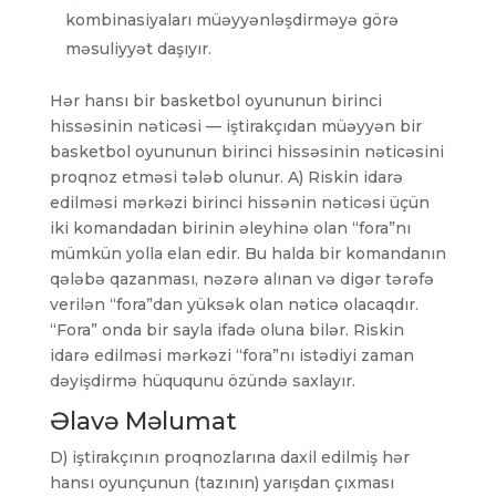
kombinasiyaları müəyyənləşdirməyə görə
məsuliyyət daşıyır.
Hər hansı bir basketbol oyununun birinci
hissəsinin nəticəsi — iştirakçıdan müəyyən bir
basketbol oyununun birinci hissəsinin nəticəsini
proqnoz etməsi tələb olunur. A) Riskin idarə
edilməsi mərkəzi birinci hissənin nəticəsi üçün
iki komandadan birinin əleyhinə olan “fora”nı
mümkün yolla elan edir. Bu halda bir komandanın
qələbə qazanması, nəzərə alınan və digər tərəfə
verilən “fora”dan yüksək olan nəticə olacaqdır.
“Fora” onda bir sayla ifadə oluna bilər. Riskin
idarə edilməsi mərkəzi “fora”nı istədiyi zaman
dəyişdirmə hüququnu özündə saxlayır.
Əlavə Məlumat
D) iştirakçının proqnozlarına daxil edilmiş hər
hansı oyunçunun (tazının) yarışdan çıxması