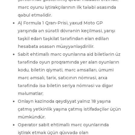
mərc oyunu iştirakçılarının ilk tələbi əsasında
qəbul etməlidir.
A) Formula 1 Qran-Prisi, yaxud Moto GP
yarışında ən sürətli dövrənin keçilməsi, yarışı
təşkil edən təşkilat tərəfindən elan edilən
hesabata əsasən müəyyənləşdirilir.
Sabit ehtimallı mərc oyunlarına aid biletlərin üz
tərəfində oyun proqramında yer alan oyunların
kodu, biletin qiyməti, mərc əmsalları, ümumi
mərc əmsalı, tarix, satıcının nömrəsi, arxa
tərəfində isə biletin seriya nömrəsi və digər
məlumatlar;
Onlayn kazinoda qeydiyyat yalnız 18 yaşına
çatmış yetkinlik yaşına çatmış istifadəçilər üçün
mümkündür.
Operator sabit ehtimallı mərc oyunlarında
iştirak etmək üçün qüvvədə olan