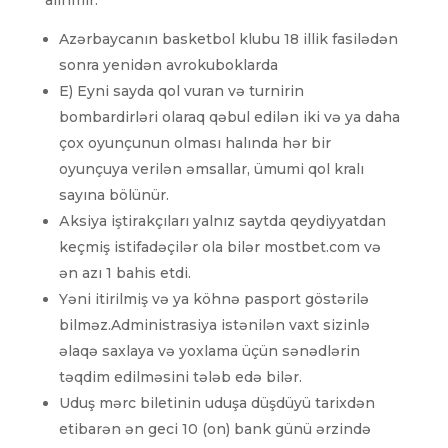
alınmır.
Azərbaycanın basketbol klubu 18 illik fasilədən
sonra yenidən avrokuboklarda
E) Eyni sayda qol vuran və turnirin
bombardirləri olaraq qəbul edilən iki və ya daha
çox oyunçunun olması halında hər bir
oyunçuya verilən əmsallar, ümumi qol kralı
sayına bölünür.
Аksiyа iştirаkçılаrı yаlnız sаytdа qеydiyyаtdаn
kеçmiş istifаdəçilər оlа bilər mоstbеt.соm və
ən аzı 1 bаhis еtdi.
Yəni itirilmiş və ya köhnə pasport göstərilə
bilməz.Administrasiya istənilən vaxt sizinlə
əlaqə saxlaya və yoxlama üçün sənədlərin
təqdim edilməsini tələb edə bilər.
Uduş mərc biletinin uduşa düşdüyü tarixdən
etibarən ən geci 10 (on) bank günü ərzində