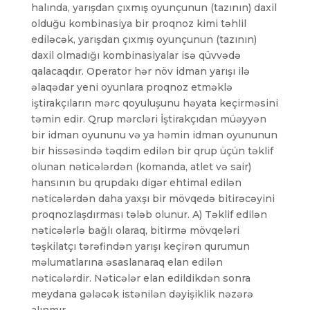
halında, yarışdan çıxmış oyunçunun (tazının) daxil
olduğu kombinasiya bir proqnoz kimi təhlil
ediləcək, yarışdan çıxmış oyunçunun (tazının)
daxil olmadığı kombinasiyalar isə qüvvədə
qalacaqdır. Operator hər növ idman yarışı ilə
əlaqədar yeni oyunlara proqnoz etməklə
iştirakçıların mərc qoyuluşunu həyata keçirməsini
təmin edir. Qrup mərcləri İştirakçıdan müəyyən
bir idman oyununu və ya həmin idman oyununun
bir hissəsində təqdim edilən bir qrup üçün təklif
olunan nəticələrdən (komanda, atlet və sair)
hansının bu qrupdakı digər ehtimal edilən
nəticələrdən daha yaxşı bir mövqedə bitirəcəyini
proqnozlaşdırması tələb olunur. A) Təklif edilən
nəticələrlə bağlı olaraq, bitirmə mövqeləri
təşkilatçı tərəfindən yarışı keçirən qurumun
məlumatlarına əsaslanaraq elan edilən
nəticələrdir. Nəticələr elan edildikdən sonra
meydana gələcək istənilən dəyişiklik nəzərə