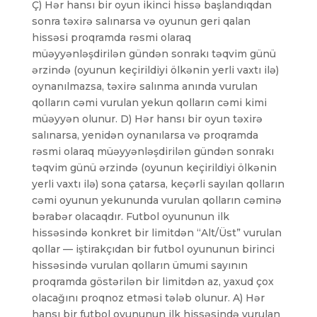
Ç) Hər hansı bir oyun ikinci hissə başlandıqdan
sonra təxirə salınarsa və oyunun geri qalan
hissəsi proqramda rəsmi olaraq
müəyyənləşdirilən gündən sonrakı təqvim günü
ərzində (oyunun keçirildiyi ölkənin yerli vaxtı ilə)
oynanılmazsa, təxirə salınma anında vurulan
qolların cəmi vurulan yekun qolların cəmi kimi
müəyyən olunur. D) Hər hansı bir oyun təxirə
salınarsa, yenidən oynanılarsa və proqramda
rəsmi olaraq müəyyənləşdirilən gündən sonrakı
təqvim günü ərzində (oyunun keçirildiyi ölkənin
yerli vaxtı ilə) sona çatarsa, keçərli sayılan qolların
cəmi oyunun yekununda vurulan qolların cəminə
bərabər olacaqdır. Futbol oyununun ilk
hissəsində konkret bir limitdən “Alt/Üst” vurulan
qollar — iştirakçıdan bir futbol oyununun birinci
hissəsində vurulan qolların ümumi sayının
proqramda göstərilən bir limitdən az, yaxud çox
olacağını proqnoz etməsi tələb olunur. A) Hər
hansı bir futbol oyununun ilk hissəsində vurulan