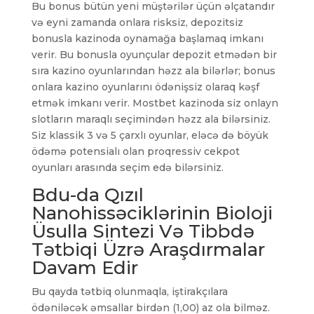
Bu bonus bütün yeni müştərilər üçün əlçatandır
və eyni zamanda onlara risksiz, depozitsiz
bonusla kazinoda oynamağa başlamaq imkanı
verir. Bu bonusla oyunçular depozit etmədən bir
sıra kazino oyunlarından həzz ala bilərlər; bonus
onlara kazino oyunlarını ödənişsiz olaraq kəşf
etmək imkanı verir. Mostbet kazinoda siz onlayn
slotların maraqlı seçimindən həzz ala bilərsiniz.
Siz klassik 3 və 5 çarxlı oyunlar, eləcə də böyük
ödəmə potensialı olan proqressiv cekpot
oyunları arasında seçim edə bilərsiniz.
Bdu-da Qızıl
Nanohissəciklərinin Bioloji
Üsulla Sintezi Və Tibbdə
Tətbiqi Üzrə Araşdırmalar
Davam Edir
Bu qayda tətbiq olunmaqla, iştirakçılara
ödəniləcək əmsallar birdən (1,00) az ola bilməz.