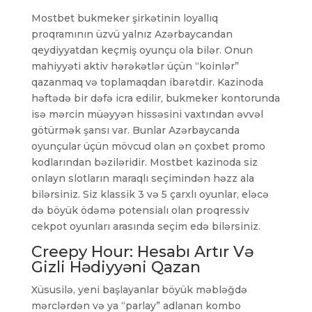
Mostbet bukmeker şirkətinin loyallıq
proqramının üzvü yalnız Azərbaycandan
qeydiyyatdan keçmiş oyunçu ola bilər. Onun
mahiyyəti aktiv hərəkətlər üçün “koinlər”
qazanmaq və toplamaqdan ibarətdir. Kazinoda
həftədə bir dəfə icra edilir, bukmeker kontorunda
isə mərcin müəyyən hissəsini vaxtından əvvəl
götürmək şansı var. Bunlar Azərbaycanda
oyunçular üçün mövcud olan ən çoxbet promo
kodlarından bəziləridir. Mostbet kazinoda siz
onlayn slotların maraqlı seçimindən həzz ala
bilərsiniz. Siz klassik 3 və 5 çarxlı oyunlar, eləcə
də böyük ödəmə potensialı olan proqressiv
cekpot oyunları arasında seçim edə bilərsiniz.
Creepy Hour: Hesabı Artır Və
Gizli Hədiyyəni Qazan
Xüsusilə, yeni başlayanlar böyük məbləğdə
mərclərdən və ya “parlay” adlanan kombo