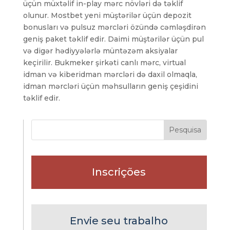
üçün müxtəlif in-play mərc növləri də təklif
olunur. Mostbet yeni müştərilər üçün depozit
bonusları və pulsuz mərcləri özündə cəmləşdirən
geniş paket təklif edir. Daimi müştərilər üçün pul
və digər hədiyyələrlə müntəzəm aksiyalar
keçirilir. Bukmeker şirkəti canlı mərc, virtual
idman və kiberidman mərcləri də daxil olmaqla,
idman mərcləri üçün məhsulların geniş çeşidini
təklif edir.
Inscrições
Envie seu trabalho