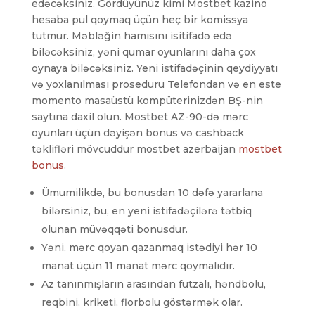
edəcəksiniz. Gördüyünüz kimi Mostbet kazino
hesaba pul qoymaq üçün heç bir komissya
tutmur. Məbləğin hamısını isitifadə edə
biləcəksiniz, yəni qumar oyunlarını daha çox
oynaya biləcəksiniz. Yeni istifadəçinin qeydiyyatı
və yoxlanılması proseduru Telefondan və en este
momento masaüstü kompüterinizdən BŞ-nin
saytına daxil olun. Mostbet AZ-90-də mərc
oyunları üçün dəyişən bonus və cashback
təklifləri mövcuddur mostbet azerbaijan
mostbet
bonus
.
Ümumilikdə, bu bonusdan 10 dəfə yararlana
bilərsiniz, bu, en yeni istifadəçilərə tətbiq
olunan müvəqqəti bonusdur.
Yəni, mərc qoyan qazanmaq istədiyi hər 10
manat üçün 11 manat mərc qoymalıdır.
Az tanınmışların arasından futzalı, həndbolu,
reqbini, kriketi, florbolu göstərmək olar.