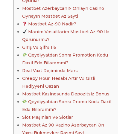
Oyunlar
Mostbet Azerbaycan ᐈ Onlayn Casino
Oynayın Mostbet Az Sayti
Mostbet Az-90 Nədir?
Mənim Vəsaitlərim Mostbet Az-90 Ilə
Qorunurmu?
Giriş Və Şifrə Ilə
Qeydiyyatdan Sonra Promotion Kodu
Daxil Edə Bilərəmmi?
Real Vaxt Rejimində Mərc
Creepy Hour: Hesabı Artır Və Gizli
Hədiyyəni Qazan
Mostbet Kazinosunda Depozitsiz Bonus
Qeydiyyatdan Sonra Promo Kodu Daxil
Edə Bilərəmmi?
Slot Maşınları Və Slotlar
Mostbet Az 90 Kazino Azerbaycan Ən
Yaxşı Bukmeyker Rəsmi Sayt