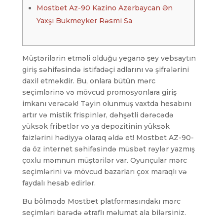
Mostbet Az-90 Kazino Azerbaycan Ən
Yaxşı Bukmeyker Rəsmi Sa
Müştərilərin etməli olduğu yeganə şey vebsaytın
giriş səhifəsində istifadəçi adlarını və şifrələrini
daxil etməkdir. Bu, onlara bütün mərc
seçimlərinə və mövcud promosyonlara giriş
imkanı verəcək! Təyin olunmuş vaxtda hesabını
artır və mistik frispinlər, dəhşətli dərəcədə
yüksək fribetlər və ya depozitinin yüksək
faizlərini hədiyyə olaraq əldə et! Mostbet AZ-90-
da öz internet səhifəsində müsbət rəylər yazmış
çoxlu məmnun müştərilər var. Oyunçular mərc
seçimlərini və mövcud bazarları çox maraqlı və
faydalı hesab edirlər.
Bu bölmədə Mostbet platformasındakı mərc
seçimləri barədə ətraflı məlumat ala bilərsiniz.