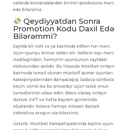
xallarda komandalardan birinin qələbəsinə mərc
edə bilərsiniz.
Qeydiyyatdan Sonra
Promotion Kodu Daxil Edə
Bilərəmmi?
Saytda bir xətt və ya kazinoda edilən hər mərc
üçün oyunçu bonus xalları alır. Xalların sayı mərc
məbləğindən, həmçinin oyunçunun saytdakı
statusundan asılıdır. Bu hissədə Mostbet onlayn
kazinoda təmsil olunan müxtəlif qumar oyunları
kateqoriyalarından danışacağıq. Sadəcə söhbətə
keçin, sonra isə bu prosedur üçün tələb onun
sənədlərinizi əlavə edin. Əlavə olaraq, onlayn
dəstək 24/7 və hətta bayram günlərində
əlçatandır, beləcə həmişə ixtisaslı dəstək
xidmətinə arxayın ola bilərsiniz.
Üstəlik, Mostbet Kampaniyalarında kazino üçün