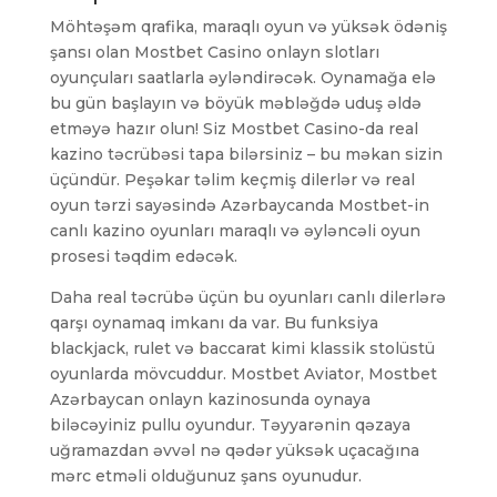
Möhtəşəm qrafika, maraqlı oyun və yüksək ödəniş
şansı olan Mostbet Casino onlayn slotları
oyunçuları saatlarla əyləndirəcək. Oynamağa elə
bu gün başlayın və böyük məbləğdə uduş əldə
etməyə hazır olun! Siz Mostbet Casino-da real
kazino təcrübəsi tapa bilərsiniz – bu məkan sizin
üçündür. Peşəkar təlim keçmiş dilerlər və real
oyun tərzi sayəsində Azərbaycanda Mostbet-in
canlı kazino oyunları maraqlı və əyləncəli oyun
prosesi təqdim edəcək.
Daha real təcrübə üçün bu oyunları canlı dilerlərə
qarşı oynamaq imkanı da var. Bu funksiya
blackjack, rulet və baccarat kimi klassik stolüstü
oyunlarda mövcuddur. Mostbet Aviator, Mostbet
Azərbaycan onlayn kazinosunda oynaya
biləcəyiniz pullu oyundur. Təyyarənin qəzaya
uğramazdan əvvəl nə qədər yüksək uçacağına
mərc etməli olduğunuz şans oyunudur.