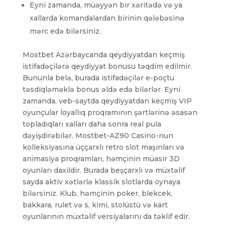
Eyni zamanda, müəyyən bir xəritədə və ya
xallarda komandalardan birinin qələbəsinə
mərc edə bilərsiniz.
Mostbet Azərbaycanda qeydiyyatdan keçmiş
istifadəçilərə qeydiyyat bonusu təqdim edilmir.
Bununla belə, burada istifadəçilər e-poçtu
təsdiqləməklə bonus əldə edə bilərlər. Eyni
zamanda, veb-saytda qeydiyyatdan keçmiş VIP
oyunçular loyallıq proqramının şərtlərinə əsasən
topladıqları xalları daha sonra real pula
dəyişdirəbilər. Mostbet-AZ90 Casino-nun
kolleksiyasına üççarxlı retro slot maşınları və
animasiya proqramları, həmçinin müasir 3D
oyunları daxildir. Burada beşçarxlı və müxtəlif
sayda aktiv xətlərlə klassik slotlarda oynaya
bilərsiniz. Klub, həmçinin poker, blekcek,
bakkara, rulet və s, kimi, stolüstü və kart
oyunlarının müxtəlif versiyalarını da təklif edir.