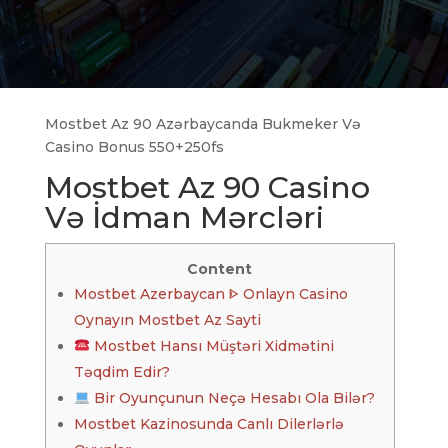
Mostbet Az 90 Azərbaycanda Bukmeker Və
Casino Bonus 550+250fs
Mostbet Az 90 Casino
Və İdman Mərcləri
Content
Mostbet Azerbaycan ᐈ Onlayn Casino
Oynayın Mostbet Az Sayti
Mostbet Hansı Müştəri Xidmətini
Təqdim Edir?
Bir Oyunçunun Neçə Hesabı Ola Bilər?
Mostbet Kazinosunda Canlı Dilerlərlə