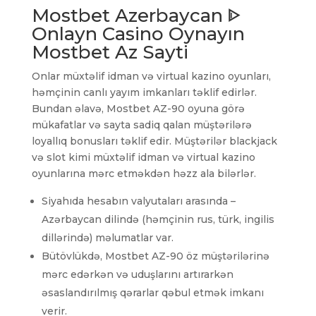
Mostbet Azerbaycan ᐈ
Onlayn Casino Oynayın
Mostbet Az Sayti
Onlar müxtəlif idman və virtual kazino oyunları,
həmçinin canlı yayım imkanları təklif edirlər.
Bundan əlavə, Mostbet AZ-90 oyuna görə
mükafatlar və sayta sadiq qalan müştərilərə
loyallıq bonusları təklif edir. Müştərilər blackjack
və slot kimi müxtəlif idman və virtual kazino
oyunlarına mərc etməkdən həzz ala bilərlər.
Siyahıda hesabın valyutaları arasında –
Azərbaycan dilində (həmçinin rus, türk, ingilis
dillərində) məlumatlar var.
Bütövlükdə, Mostbet AZ-90 öz müştərilərinə
mərc edərkən və uduşlarını artırarkən
əsaslandırılmış qərarlar qəbul etmək imkanı
verir.