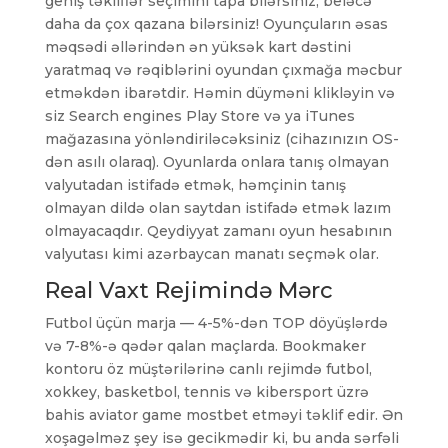
geniş təkliflər seçimini tapa bilərsiniz, beləcə
daha da çox qazana bilərsiniz! Oyunçuların əsas
məqsədi əllərindən ən yüksək kart dəstini
yaratmaq və rəqiblərini oyundan çıxmağa məcbur
etməkdən ibarətdir. Həmin düyməni klikləyin və
siz Search engines Play Store və ya iTunes
mağazasına yönləndiriləcəksiniz (cihazınızın OS-
dən asılı olaraq). Oyunlarda onlara tanış olmayan
valyutadan istifadə etmək, həmçinin tanış
olmayan dildə olan saytdan istifadə etmək lazım
olmayacaqdır. Qeydiyyat zamanı oyun hesabının
valyutası kimi azərbaycan manatı seçmək olar.
Real Vaxt Rejimində Mərc
Futbol üçün marja — 4-5%-dən TOP döyüşlərdə
və 7-8%-ə qədər qalan maçlarda. Bookmaker
kontoru öz müştərilərinə canlı rejimdə futbol,
xokkey, basketbol, tennis və kibersport üzrə
bahis aviator game mostbet etməyi təklif edir. Ən
xoşagəlməz şey isə gecikmədir ki, bu anda sərfəli