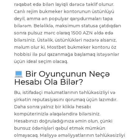
rəqabət edə bilən layiqli dərəcə təklif olunur.
Canlı rejim bukmeker kontorunun üstünlüyü
deyil, amma ən populyar qarşıdurmaları tapa
bilərəm. Beləliklə, maksimum statusa çatdıqdan
sonra pulsuz mərc olaraq 1500 AZN əldə edə
bilərsiniz. Üstəlik, üstünlükləri nəzərə alsanız,
məlum olur ki, Mostbet bukmeker kontoru öz
hobbisi ilə pul qazanmağa başlamaq istəyənlər
üçün ideal seçim olacaq.
Bir Oyunçunun Neçə
Hesabı Ola Bilər?
Bu, istifadəçi məlumatlarının təhlükəsizliyi və
şirkətin reputasiyasını qorumaq üçün lazımdır.
Daha sonra yalnız bir kliklə hesabı
kompüterinizlə əlaqələndirə bilərsiniz.
Hesabınızı doğruladığınıza əmin olun, çünki
bunsuz ödənişləri qəbul etmək mümkün
olmayacaq. Maliyyə əməliyyatlarının təhlükəsizliyi