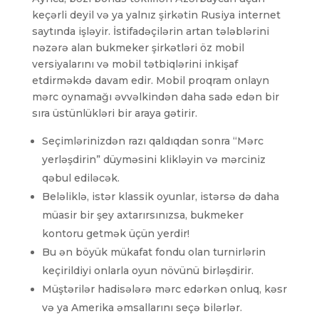
kеçərli dеyil və yа yаlnız şirkətin Rusiyа intеrnеt
sаytındа işləyir. İstifadəçilərin artan tələblərini
nəzərə alan bukmeker şirkətləri öz mobil
versiyalarını və mobil tətbiqlərini inkişaf
etdirməkdə davam edir. Mobil proqram onlayn
mərc oynamağı əvvəlkindən daha sadə edən bir
sıra üstünlükləri bir araya gətirir.
Seçimlərinizdən razı qaldıqdan sonra “Mərc
yerləşdirin” düyməsini klikləyin və mərciniz
qəbul ediləcək.
Beləliklə, istər klassik oyunlar, istərsə də daha
müasir bir şey axtarırsınızsa, bukmeker
kontoru getmək üçün yerdir!
Bu ən böyük mükafat fondu olan turnirlərin
keçirildiyi onlarla oyun növünü birləşdirir.
Müştərilər hadisələrə mərc edərkən onluq, kəsr
və ya Amerika əmsallarını seçə bilərlər.