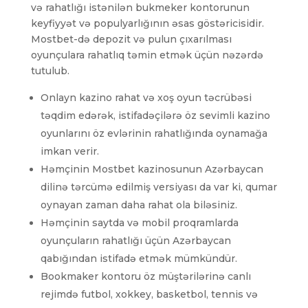
və rahatlığı istənilən bukmeker kontorunun
keyfiyyət və populyarlığının əsas göstəricisidir.
Mostbet-də depozit və pulun çıxarılması
oyunçulara rahatlıq təmin etmək üçün nəzərdə
tutulub.
Onlayn kazino rahat və xoş oyun təcrübəsi
təqdim edərək, istifadəçilərə öz sevimli kazino
oyunlarını öz evlərinin rahatlığında oynamağa
imkan verir.
Həmçinin Mostbet kazinosunun Azərbaycan
dilinə tərcümə edilmiş versiyası da var ki, qumar
oynayan zaman daha rahat ola biləsiniz.
Həmçinin saytda və mobil proqramlarda
oyunçuların rahatlığı üçün Azərbaycan
qabığından istifadə etmək mümkündür.
Bookmaker kontoru öz müştərilərinə canlı
rejimdə futbol, xokkey, basketbol, tennis və