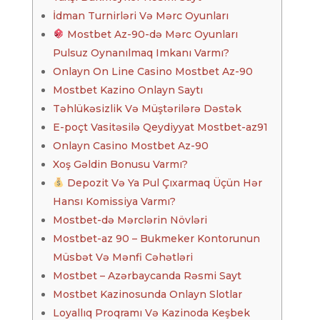
İdman Turnirləri Və Mərc Oyunları
Mostbet Az-90-də Mərc Oyunları
Pulsuz Oynanılmaq Imkanı Varmı?
Onlayn On Line Casino Mostbet Az-90
Mostbet Kazino Onlayn Saytı
Təhlükəsizlik Və Müştərilərə Dəstək
E-poçt Vasitəsilə Qeydiyyat Mostbet-az91
Onlayn Casino Mostbet Az-90
Xoş Gəldin Bonusu Varmı?
Depozit Və Ya Pul Çıxarmaq Üçün Hər
Hansı Komissiya Varmı?
Mostbet-də Mərclərin Növləri
Mostbet-az 90 – Bukmeker Kontorunun
Müsbət Və Mənfi Cəhətləri
Mostbet – Azərbaycanda Rəsmi Sayt
Mostbet Kazinosunda Onlayn Slotlar
Loyallıq Proqramı Və Kazinoda Keşbek