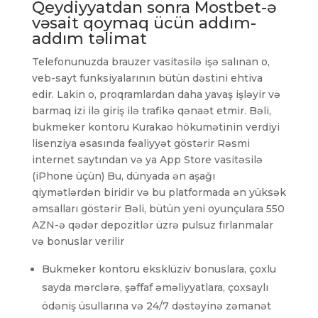
Qeydiyyatdan sonra Mostbet-ə
vəsait qoymaq ücün addım-
addım təlimat
Telefonunuzda brauzer vasitəsilə işə salınan o,
veb-sayt funksiyalarının bütün dəstini ehtiva
edir. Lakin o, proqramlardan daha yavaş işləyir və
barmaq izi ilə giriş ilə trafikə qənaət etmir. Bəli,
bukmeker kontoru Kurakao hökumətinin verdiyi
lisenziya əsasında fəaliyyət göstərir Rəsmi
internet saytından və ya App Store vasitəsilə
(iPhone üçün) Bu, dünyada ən aşağı
qiymətlərdən biridir və bu platformada ən yüksək
əmsalları göstərir Bəli, bütün yeni oyunçulara 550
AZN-ə qədər depozitlər üzrə pulsuz fırlanmalar
və bonuslar verilir
Bukmeker kontoru eksklüziv bonuslara, çoxlu
sayda mərclərə, şəffaf əməliyyatlara, çoxsaylı
ödəniş üsullarına və 24/7 dəstəyinə zəmanət