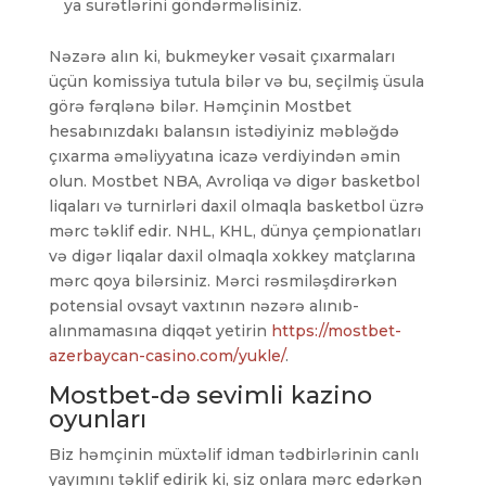
ya surətlərini göndərməlisiniz.
Nəzərə alın ki, bukmeyker vəsait çıxarmaları
üçün komissiya tutula bilər və bu, seçilmiş üsula
görə fərqlənə bilər. Həmçinin Mostbet
hesabınızdakı balansın istədiyiniz məbləğdə
çıxarma əməliyyatına icazə verdiyindən əmin
olun. Mostbet NBA, Avroliqa və digər basketbol
liqaları və turnirləri daxil olmaqla basketbol üzrə
mərc təklif edir. NHL, KHL, dünya çempionatları
və digər liqalar daxil olmaqla xokkey matçlarına
mərc qoya bilərsiniz. Mərci rəsmiləşdirərkən
potensial ovsayt vaxtının nəzərə alınıb-
alınmamasına diqqət yetirin
https://mostbet-
azerbaycan-casino.com/yukle/
.
Mostbet-də sevimli kazino
oyunları
Biz həmçinin müxtəlif idman tədbirlərinin canlı
yayımını təklif edirik ki, siz onlara mərc edərkən