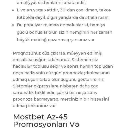
əməliyyat sistemlərini əhatə edir.
Live ən yaxşı xəttdir, 30-dan çox idman, təkcə
futbolda deyil, digər yarışlarda da ətraflı rəsm.
Bu populyar rejimdə demək olar ki, həmişə
güclü bonuslar olur, sizin həmçinin hər zaman
böyük məbləğ qazanmaq şansınız var.
Proqnozunuz düz çıxarsa, müəyyən edilmiş
əmsallara uyğun udursunuz. Sistemdə siz
hadisələr toplusu seçir və sonra həmin topludan
neçə hadisənin düzgün proqnozlaşdırılmasının
udmaq üçün tələb olunduğunu göstərirsiniz.
Sistemlər ekpresslərə nisbətən daha çox
sərbəstlik təklif edir, çünki bir neçə səhv
proqnoza baxmayaraq, mərcinizin bir hissəsini
udmaq imkanınız var.
Mostbet Az-45
Promosyonları Və