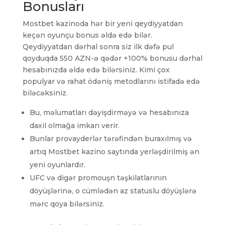
Bonusları
Mostbet kazinoda hər bir yeni qeydiyyatdan
keçən oyunçu bonus əldə edə bilər.
Qeydiyyatdan dərhal sonra siz ilk dəfə pul
qoyduqda 550 AZN-ə qədər +100% bonusu dərhal
hesabınızda əldə edə bilərsiniz. Kimi çox
populyar və rahat ödəniş metodlarını istifadə edə
biləcəksiniz.
Bu, məlumatları dəyişdirməyə və hesabınıza
daxil olmağa imkan verir.
Bunlar provayderlər tərəfindən buraxılmış və
artıq Mostbet kazino saytında yerləşdirilmiş ən
yeni oyunlardır.
UFC və digər promouşn təşkilatlarının
döyüşlərinə, o cümlədən az statuslu döyüşlərə
mərc qoya bilərsiniz.