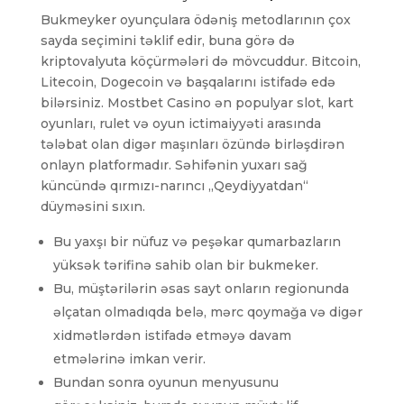
Bukmeyker oyunçulara ödəniş metodlarının çox
sayda seçimini təklif edir, buna görə də
kriptovalyuta köçürmələri də mövcuddur. Bitcoin,
Litecoin, Dogecoin və başqalarını istifadə edə
bilərsiniz. Mostbet Casino ən populyar slot, kart
oyunları, rulet və oyun ictimaiyyəti arasında
tələbat olan digər maşınları özündə birləşdirən
onlayn platformadır. Səhifənin yuxarı sağ
küncündə qırmızı-narıncı „Qeydiyyatdan“
düyməsini sıxın.
Bu yaxşı bir nüfuz və peşəkar qumarbazların
yüksək tərifinə sahib olan bir bukmeker.
Bu, müştərilərin əsas sayt onların regionunda
əlçatan olmadıqda belə, mərc qoymağa və digər
xidmətlərdən istifadə etməyə davam
etmələrinə imkan verir.
Bundan sonra oyunun menyusunu