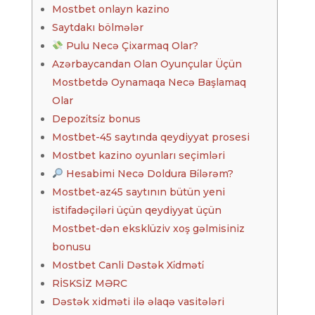
Mostbet onlayn kazino
Saytdakı bölmələr
Pulu Necə Çixarmaq Olar?
Azərbaycandan Olan Oyunçular Üçün
Mostbetdə Oynamaqa Necə Başlamaq
Olar
Depozi̇tsi̇z bonus
Mostbet-45 saytında qeydiyyat prosesi
Mostbet kazino oyunları seçimləri
Hesabimi Necə Doldura Bi̇lərəm?
Mostbet-az45 saytının bütün yeni
istifadəçiləri üçün qeydiyyat üçün
Mostbet-dən eksklüziv xoş gəlmisiniz
bonusu
Mostbet Canli Dəstək Xi̇dməti̇
RİSKSİZ MƏRC
Dəstək xidməti ilə əlaqə vasitələri