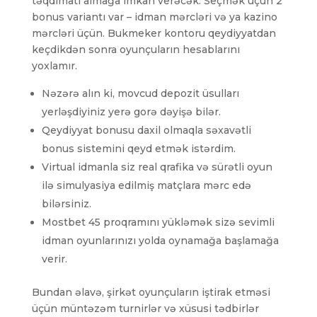
təqdimatı almağa imkan verəcək. Seçmək üçün 2
bonus variantı var – idman mərcləri və ya kazino
mərcləri üçün. Bukmeker kontoru qeydiyyatdan
keçdikdən sonra oyunçuların hesablarını
yoxlamır.
Nəzərə alın ki, movcud depozit üsulları
yerləşdiyiniz yerə gorə dəyişə bilər.
Qeydiyyat bonusu daxil olmaqla səxavətli
bonus sistemini qeyd etmək istərdim.
Virtual idmanla siz real qrafika və sürətli oyun
ilə simulyasiya edilmiş matçlara mərc edə
bilərsiniz.
Mostbet 45 proqramını yükləmək sizə sevimli
idman oyunlarınızı yolda oynamağa başlamağa
verir.
Bundan əlavə, şirkət oyunçuların iştirak etməsi
üçün müntəzəm turnirlər və xüsusi tədbirlər