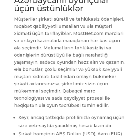
Azərbaycanlı oyunçular
üçün üstünlüklər
Müştərilər şirkəti sürətli və təhlükəsiz ödənişləri,
rəqabət qabiliyyətli əmsalları və əla müştəri
xidməti üçün tərifləyiblər. MostBet.com mərcləri
və onlayn kazinolarla maraqlanan hər kəs üçün
əla seçimdir. Məlumatların təhlükəsizliyi və
ödənişlərin dürüstlüyü ilə bağlı narahatlığ
yaşamayın, sadəcə oyundan həzz alın və qazanın.
Əla bonuslar, çoxlu seçimlər və yüksək səviyyəli
müştəri xidməti təklif edən onlayn bukmeker
şirkəti axtarırsınızsa, şirkətimiz sizin üçün
mükəmməl seçimdir. Qabaqcıl mərc
texnologiyası və sadə qeydiyyat prosesi ilə
həqiqətən əla oyun təcrübəsi təmin edilir.
Xeyr, ancaq tətbiqdə profilinizlə oynamaq üçün
sizə veb-saytda yaradılmış hesab lazımdır.
Şirkət həmçinin ABŞ Dolları (USD), Avro (EUR)