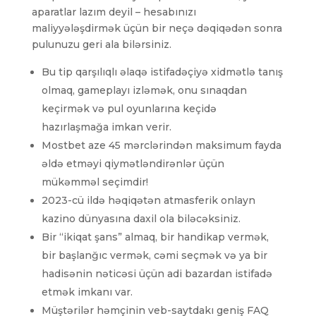
aparatlar lazım deyil – hesabınızı
maliyyələşdirmək üçün bir neçə dəqiqədən sonra
pulunuzu geri ala bilərsiniz.
Bu tip qarşılıqlı əlaqə istifadəçiyə xidmətlə tanış
olmaq, gameplayı izləmək, onu sınaqdan
keçirmək və pul oyunlarına keçidə
hazırlaşmağa imkan verir.
Mostbet aze 45 mərclərindən maksimum fayda
əldə etməyi qiymətləndirənlər üçün
mükəmməl seçimdir!
2023-cü ildə həqiqətən atmasferik onlayn
kazino dünyasına daxil ola biləcəksiniz.
Bir “ikiqat şans” almaq, bir handikap vermək,
bir başlanğıc vermək, cəmi seçmək və ya bir
hadisənin nəticəsi üçün adi bazardan istifadə
etmək imkanı var.
Müştərilər həmçinin veb-saytdakı geniş FAQ