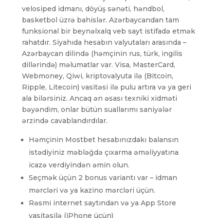
velosiped idmanı, döyüş sənəti, həndbol,
basketbol üzrə bahislər. Azərbaycandan tam
funksional bir beynəlxalq veb sayt istifadə etmək
rahatdır. Siyahıda hesabın valyutaları arasında –
Azərbaycan dilində (həmçinin rus, türk, ingilis
dillərində) məlumatlar var. Visa, MasterCard,
Webmoney, Qiwi, kriptovalyuta ilə (Bitcoin,
Ripple, Litecoin) vasitəsi ilə pulu artıra və ya geri
ala bilərsiniz. Ancaq ən əsası texniki xidməti
bəyəndim, onlar bütün suallarımı saniyələr
ərzində cavablandırdılar.
Həmçinin Mostbet hesabınızdakı balansın
istədiyiniz məbləğdə çıxarma əməliyyatına
icazə verdiyindən əmin olun.
Seçmək üçün 2 bonus variantı var – idman
mərcləri və ya kazino mərcləri üçün.
Rəsmi internet saytından və ya App Store
vasitəsilə (iPhone üçün)