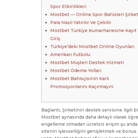
Spor Etkinlikleri
Mostbet — Online Spor Bahisleri Şirket
Para Nasıl Yatırılır Ve Çekilir
Mostbet Türkiye Kumarhanesine Kayıt
Giriş
Türkiye’deki Mostbet Online Oyunları
Amerikan Futbolu
Mostbet Müşteri Destek Hizmeti
Mostbet Ödeme Yolları
Mostbet Bahisçisinin Karlı
Promosyonlarını Kaçırmayın:
Bağlantı, Şirketinin destek servisine ilgili b
Mostbet aynasında daha detaylı olarak öğr
engelleme olmadan ücretsiz erişim şu anda s
sitenin işlevselliğini genişletmek ve bonus 