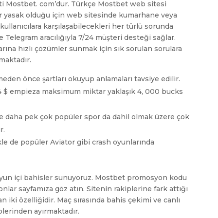
keti Mostbet. com’dur. Türkçe Mostbet web sitesi
mar yasak olduğu için web sitesinde kumarhane veya
ullanıcılara karşılaşabilecekleri her türlü sorunda
 Telegram aracılığıyla 7/24 müşteri desteği sağlar.
larına hızlı çözümler sunmak için sık sorulan sorulara
maktadır.
den önce şartları okuyup anlamaları tavsiye edilir.
4 $ empieza maksimum miktar yaklaşık 4, 000 bucks
 ve daha pek çok popüler spor da dahil olmak üzere çok
r.
le de popüler Aviator gibi crash oyunlarında
oyun içi bahisler sunuyoruz. Mostbet promosyon kodu
nlar sayfamıza göz atın. Sitenin rakiplerine fark attığı
 iki özelliğidir. Maç sırasında bahis çekimi ve canlı
iplerinden ayırmaktadır.