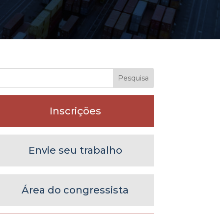
Inscrições
Envie seu trabalho
Área do congressista