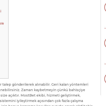
i
 Ve
ir talep gönderilerek alınabilir. Geri kalan yöntemleri
enebilirsiniz. Zaman kaybetmeyin çünkü bahisçiye
ize açıktır. MostBet ekibi, hizmeti geliştirmek,
sistemini iyileştirmek açısından çok fazla çalışma