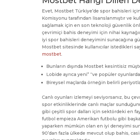
Mostbet Hangi Dilleri D
Evet, Mostbet Türkiye’de spor bahisleri içi
Komisyonu tarafından lisanslanmıştır ve kulla
sağlamak için en son teknoloji güvenlik önle
çevrimiçi bahis deneyimi için nihai kaynağ
iyi spor bahisleri deneyimini sunacağına 
Mostbet sitesinde kullanıcılar istedikleri s
mostbet
.
Bunların dışında Mostbet kesintisiz müşt
Lobide ayrıca yeni” “ve popüler oyunlarda
Bireysel maçlarda örneğin belirli periyotl
Canlı oyunları izlemeyi seviyorsanız, bu ç
spor etkinliklerinde canlı maçlar sunduğunu
gibi çeşitli spor dalları için sektördeki en f
futbol empieza Amerikan futbolu gibi başka 
yaparken mümkün olan en iyi deneyimi sunma
90’dan fazla ülkede mevcut olup bahis, casin