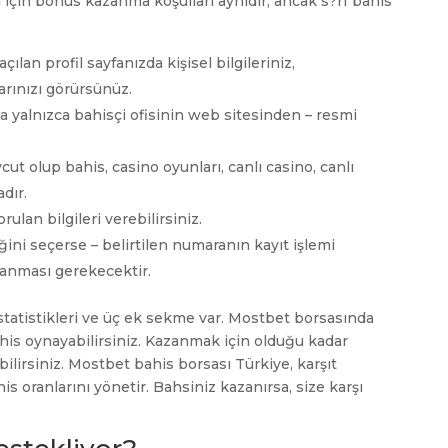
 için bonus kazanma koşulları aynıdır, ancak s?rf bahis
çılan profil sayfanızda kişisel bilgileriniz,
arınızı görürsünüz.
 yalnızca bahisçi ofisinin web sitesinden – resmi
t olup bahis, casino oyunları, canlı casino, canlı
dır.
rulan bilgileri verebilirsiniz.
ni seçerse – belirtilen numaranın kayıt işlemi
lanması gerekecektir.
istatistikleri ve üç ek sekme var. Mostbet borsasında
bahis oynayabilirsiniz. Kazanmak için olduğu kadar
lirsiniz. Mostbet bahis borsası Türkiye, karşıt
ahis oranlarını yönetir. Bahsiniz kazanırsa, size karşı