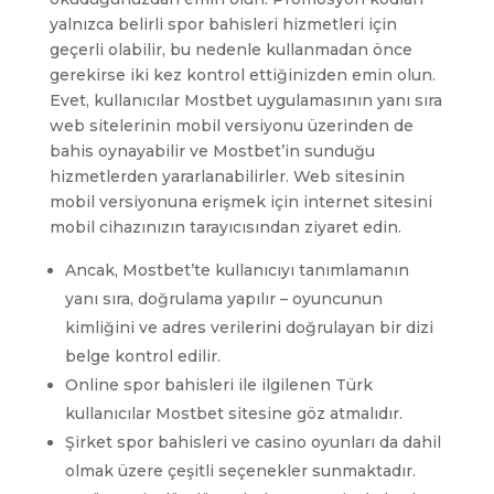
yalnızca belirli spor bahisleri hizmetleri için
geçerli olabilir, bu nedenle kullanmadan önce
gerekirse iki kez kontrol ettiğinizden emin olun.
Evet, kullanıcılar Mostbet uygulamasının yanı sıra
web sitelerinin mobil versiyonu üzerinden de
bahis oynayabilir ve Mostbet’in sunduğu
hizmetlerden yararlanabilirler. Web sitesinin
mobil versiyonuna erişmek için internet sitesini
mobil cihazınızın tarayıcısından ziyaret edin.
Ancak, Mostbet’te kullanıcıyı tanımlamanın
yanı sıra, doğrulama yapılır – oyuncunun
kimliğini ve adres verilerini doğrulayan bir dizi
belge kontrol edilir.
Online spor bahisleri ile ilgilenen Türk
kullanıcılar Mostbet sitesine göz atmalıdır.
Şirket spor bahisleri ve casino oyunları da dahil
olmak üzere çeşitli seçenekler sunmaktadır.