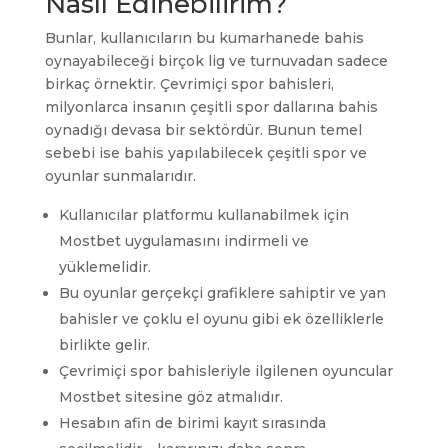
Nasıl Edinebilirim?
Bunlar, kullanıcıların bu kumarhanede bahis
oynayabileceği birçok lig ve turnuvadan sadece
birkaç örnektir. Çevrimiçi spor bahisleri,
milyonlarca insanın çeşitli spor dallarına bahis
oynadığı devasa bir sektördür. Bunun temel
sebebi ise bahis yapılabilecek çeşitli spor ve
oyunlar sunmalarıdır.
Kullanıcılar platformu kullanabilmek için
Mostbet uygulamasını indirmeli ve
yüklemelidir.
Bu oyunlar gerçekçi grafiklere sahiptir ve yan
bahisler ve çoklu el oyunu gibi ek özelliklerle
birlikte gelir.
Çevrimiçi spor bahisleriyle ilgilenen oyuncular
Mostbet sitesine göz atmalıdır.
Hesabın afin de birimi kayıt sırasında