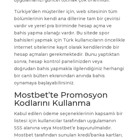
uygulamanızı güncel tutmak çok önemlidir.
Türkiye’den müşteriler için, web sitesinin tüm
bölümlerinin kendi ana dillerine tam bir çevirisi
vardır ve yerel pra biriminde hesap açma ve
bahis yapma olanağı vardır. Bu sitede spor
bahisleri yapmak için Türk kullanıcıların öncelikle
internet sitelerine kayıt olarak kendilerinde bir
hesap açmaları gerekmektedir. Bunu yaptıktan
sonra, hesap kontrol panelinizden veya
doğrudan bahis yapmakla ilgilendiğiniz herhangi
bir canlı bülten ekranından anında bahis
oynamaya başlayabilirsiniz.
Mostbet’te Promosyon
Kodlarını Kullanma
Kabul edilen ödeme seçeneklerinin kapsamlı bir
listesi için kullanıcılar tarafından uygulamanın
SSS alanına veya Mostbet’e başvurulmalıdır.
Mostbet tarafından sunulan kredi/banka kartları,