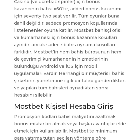
Casino (ve ücretsiz spinler) için bonus
kazancının bahsi x60’tır, added bonus kazanımı
için seventy two saat verilir. Tüm oyunlar buna
dahil değildir, sadece promosyon koşullarında
listelenenler oyuna katılır. Mostbet bahisçi ofisi
ve kumarhanesi için bonus kazanma koşulları
aynıdır, ancak sadece bahis oynama koşulları
farklıdır. Mostbet’in hem bahis bürosunun hem
de çevrimiçi kumarhanenin hizmetlerinin
bulunduğu Android ve iOS için mobil
uygulamaları vardır. Herhangi bir müşterisi, bahis
şirketinin yönetimine ilgili bir talep gönderdikten
ve yapılan tüm bahisleri oynadıktan sonra
hesabını silebilir.
Mostbet Kişisel Hesaba Giriş
Promosyon kodları bahis maliyetini azaltmak,
bonus miktarları almak veya başka avantajlar elde
etmek için kullanılabilir. Mostbet’te minimum
para yatırma tutarı seçilen yönteme göre