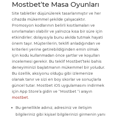
Mostbet’te Masa Oyunları
Site tabletler düşünülerek tasarlanmıştır ve her
cihazda mükemmel şekilde çalışacaktır.
Promosyon kodlarının belirli kısıtlamaları ve
sınırlamaları olabilir ve yalnızca kısa bir süre için
etkindirler; dolayısıyla bunu akılda tutmak hayati
önem taşır. Müşterilerin, teklifi anladığından ve
kriterleri yerine getirebildiğinden emin olmak
için kodu kullanmadan önce şartlar ve koşulları
incelemesi gerekir. Bu teklif Mostbet’teki bahis
deneyiminizi başlatmanın mükemmel bir yoludur.
Bu özellik, aksiyonu olduğu gibi izlemenize
olanak tanır ve sizi en boy skorlar ve sonuçlarla
güncel tutar. Mostbet iOS uygulamasını indirmek
için App Store’a gidin ve “Mostbet “i arayın
mostbet
.
Bu genellikle adınız, adresiniz ve iletişim
bilgileriniz gibi kişisel bilgilerinizi girmenin yanı