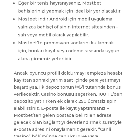
Eğer bir tenis hayranıysanız, Mostbet
bahislerinizi yapmak için ideal bir yer olacaktır.
Mostbet indir Android için mobil uygulama
yalnızca bahisçi ofisinin internet sitesinden –
sah veya mobil olarak yapılabilir.
Mostbet’te promosyon kodlarını kullanmak
için, bunları kayıt veya ödeme sırasında uygun
alana girmeniz yeterlidir.
Ancak, oyuncu profili doldurmayı empieza hesabı
kayıttan sonraki yarım saat içinde para yatırmayı
başardıysa, ilk depozitonun 5’i tutarında bonus
verilecektir. Casino bonusu seçerken, 100 TL’den
depozito yatırırken ek olarak 250 ücretsiz spin
alabilirsiniz. E-posta ile kayıt yaptırırsanız –
Mostbet’ten gelen postada belirtilen adrese
gelecek olan bağlantıyı de?erlendirmek suretiyle
e-posta adresini onaylamanız gerekir. “Canli
Casino” bölümünde canlı krupiye veya