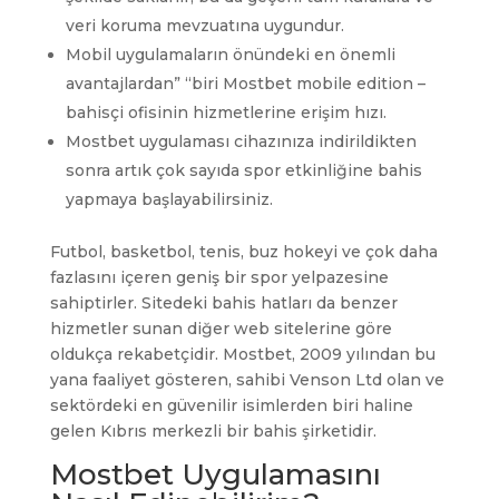
veri koruma mevzuatına uygundur.
Mobil uygulamaların önündeki en önemli
avantajlardan” “biri Mostbet mobile edition –
bahisçi ofisinin hizmetlerine erişim hızı.
Mostbet uygulaması cihazınıza indirildikten
sonra artık çok sayıda spor etkinliğine bahis
yapmaya başlayabilirsiniz.
Futbol, ​​basketbol, ​​tenis, buz hokeyi ve çok daha
fazlasını içeren geniş bir spor yelpazesine
sahiptirler. Sitedeki bahis hatları da benzer
hizmetler sunan diğer web sitelerine göre
oldukça rekabetçidir. Mostbet, 2009 yılından bu
yana faaliyet gösteren, sahibi Venson Ltd olan ve
sektördeki en güvenilir isimlerden biri haline
gelen Kıbrıs merkezli bir bahis şirketidir.
Mostbet Uygulamasını