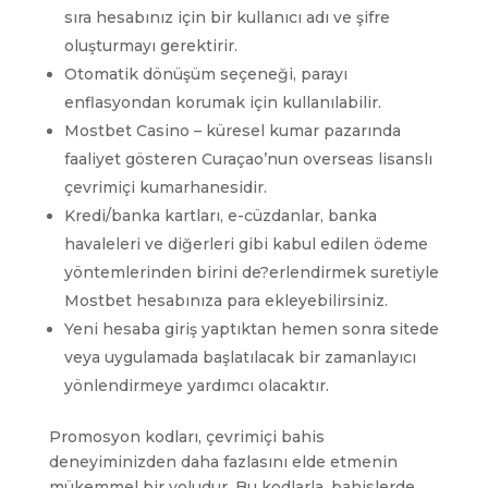
sıra hesabınız için bir kullanıcı adı ve şifre
oluşturmayı gerektirir.
Otomatik dönüşüm seçeneği, parayı
enflasyondan korumak için kullanılabilir.
Mostbet Casino – küresel kumar pazarında
faaliyet gösteren Curaçao’nun overseas lisanslı
çevrimiçi kumarhanesidir.
Kredi/banka kartları, e-cüzdanlar, banka
havaleleri ve diğerleri gibi kabul edilen ödeme
yöntemlerinden birini de?erlendirmek suretiyle
Mostbet hesabınıza para ekleyebilirsiniz.
Yeni hesaba giriş yaptıktan hemen sonra sitede
veya uygulamada başlatılacak bir zamanlayıcı
yönlendirmeye yardımcı olacaktır.
Promosyon kodları, çevrimiçi bahis
deneyiminizden daha fazlasını elde etmenin
mükemmel bir yoludur. Bu kodlarla, bahislerde