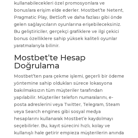
kullanabilecekleri özel promosyonlara ve
bonuslara erişim elde ederler. Mostbet’te Netent,
Pragmatic Play, BetSoft ve daha fazlası gibi önde
gelen sağlayıcıların oyunlarına erişebileceksiniz.
Bu geliştiriciler, gerçekçi grafiklere ve ilgi çekici
bonus özelliklere sahip yüksek kaliteli oyunlar
yaratmalarıyla bilinir.
Mostbet’te Hesap
Doğrulama
Mostbet’ten para çekme işlemi, geçerli bir ödeme
yöntemine sahip oldukları sürece lokasyona
bakılmaksızın tüm müşteriler tarafından
yapılabilir. Müşteriler telefon numaralarını, e-
posta adreslerini veya Twitter, Telegram, Steam
veya Search engines gibi sosyal medya
hesaplarını kullanarak Mostbet’e kaydolmayı
seçebilirler. Bu, kayıt sürecini hızlı, kolay ve
kullanışlı hale getirir empieza müşterilerin anında