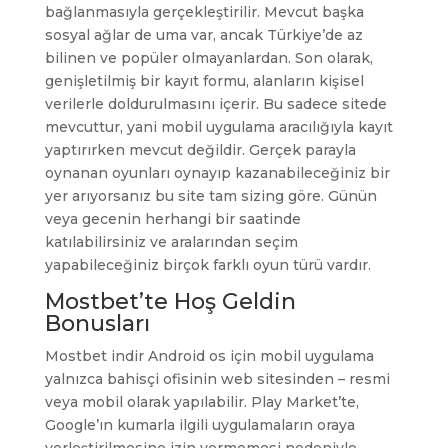
bağlanmasıyla gerçekleştirilir. Mevcut başka
sosyal ağlar de uma var, ancak Türkiye’de az
bilinen ve popüler olmayanlardan. Son olarak,
genişletilmiş bir kayıt formu, alanların kişisel
verilerle doldurulmasını içerir. Bu sadece sitede
mevcuttur, yani mobil uygulama aracılığıyla kayıt
yaptırırken mevcut değildir. Gerçek parayla
oynanan oyunları oynayıp kazanabileceğiniz bir
yer arıyorsanız bu site tam sizing göre. Günün
veya gecenin herhangi bir saatinde
katılabilirsiniz ve aralarından seçim
yapabileceğiniz birçok farklı oyun türü vardır.
Mostbet’te Hoş Geldin
Bonusları
Mostbet indir Android os için mobil uygulama
yalnızca bahisçi ofisinin web sitesinden – resmi
veya mobil olarak yapılabilir. Play Market’te,
Google’ın kumarla ilgili uygulamaların oraya