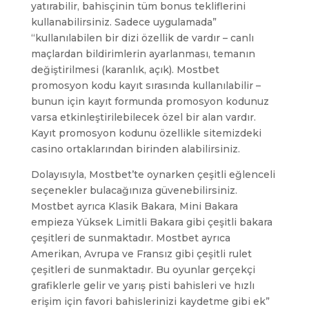
yatırabilir, bahisçinin tüm bonus tekliflerini
kullanabilirsiniz. Sadece uygulamada”
“kullanılabilen bir dizi özellik de vardır – canlı
maçlardan bildirimlerin ayarlanması, temanın
değiştirilmesi (karanlık, açık). Mostbet
promosyon kodu kayıt sırasında kullanılabilir –
bunun için kayıt formunda promosyon kodunuz
varsa etkinleştirilebilecek özel bir alan vardır.
Kayıt promosyon kodunu özellikle sitemizdeki
casino ortaklarından birinden alabilirsiniz.
Dolayısıyla, Mostbet’te oynarken çeşitli eğlenceli
seçenekler bulacağınıza güvenebilirsiniz.
Mostbet ayrıca Klasik Bakara, Mini Bakara
empieza Yüksek Limitli Bakara gibi çeşitli bakara
çeşitleri de sunmaktadır. Mostbet ayrıca
Amerikan, Avrupa ve Fransız gibi çeşitli rulet
çeşitleri de sunmaktadır. Bu oyunlar gerçekçi
grafiklerle gelir ve yarış pisti bahisleri ve hızlı
erişim için favori bahislerinizi kaydetme gibi ek”