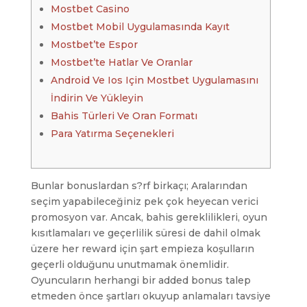
Mostbet Casino
Mostbet Mobil Uygulamasında Kayıt
Mostbet’te Espor
Mostbet’te Hatlar Ve Oranlar
Android Ve Ios Için Mostbet Uygulamasını
İndirin Ve Yükleyin
Bahis Türleri Ve Oran Formatı
Para Yatırma Seçenekleri
Bunlar bonuslardan s?rf birkaçı; Aralarından
seçim yapabileceğiniz pek çok heyecan verici
promosyon var. Ancak, bahis gereklilikleri, oyun
kısıtlamaları ve geçerlilik süresi de dahil olmak
üzere her reward için şart empieza koşulların
geçerli olduğunu unutmamak önemlidir.
Oyuncuların herhangi bir added bonus talep
etmeden önce şartları okuyup anlamaları tavsiye