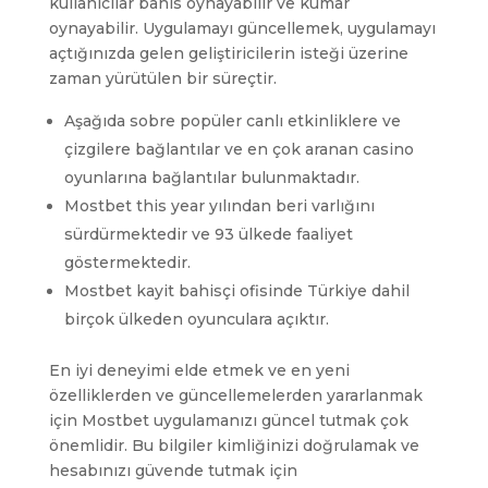
kullanıcılar bahis oynayabilir ve kumar
oynayabilir. Uygulamayı güncellemek, uygulamayı
açtığınızda gelen geliştiricilerin isteği üzerine
zaman yürütülen bir süreçtir.
Aşağıda sobre popüler canlı etkinliklere ve
çizgilere bağlantılar ve en çok aranan casino
oyunlarına bağlantılar bulunmaktadır.
Mostbet this year yılından beri varlığını
sürdürmektedir ve 93 ülkede faaliyet
göstermektedir.
Mostbet kayit bahisçi ofisinde Türkiye dahil
birçok ülkeden oyunculara açıktır.
En iyi deneyimi elde etmek ve en yeni
özelliklerden ve güncellemelerden yararlanmak
için Mostbet uygulamanızı güncel tutmak çok
önemlidir. Bu bilgiler kimliğinizi doğrulamak ve
hesabınızı güvende tutmak için