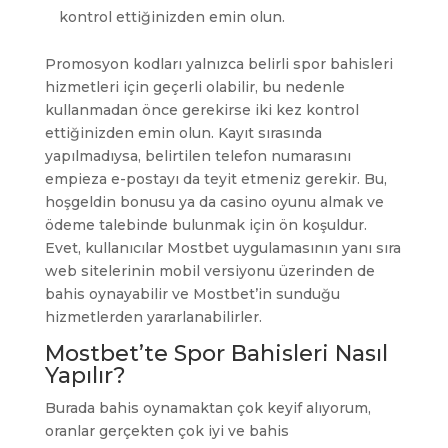
kontrol ettiğinizden emin olun.
Promosyon kodları yalnızca belirli spor bahisleri
hizmetleri için geçerli olabilir, bu nedenle
kullanmadan önce gerekirse iki kez kontrol
ettiğinizden emin olun. Kayıt sırasında
yapılmadıysa, belirtilen telefon numarasını
empieza e-postayı da teyit etmeniz gerekir. Bu,
hoşgeldin bonusu ya da casino oyunu almak ve
ödeme talebinde bulunmak için ön koşuldur.
Evet, kullanıcılar Mostbet uygulamasının yanı sıra
web sitelerinin mobil versiyonu üzerinden de
bahis oynayabilir ve Mostbet’in sunduğu
hizmetlerden yararlanabilirler.
Mostbet’te Spor Bahisleri Nasıl
Yapılır?
Burada bahis oynamaktan çok keyif alıyorum,
oranlar gerçekten çok iyi ve bahis