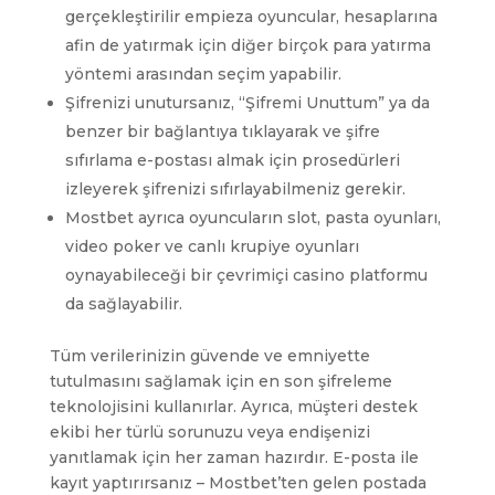
gerçekleştirilir empieza oyuncular, hesaplarına
afin de yatırmak için diğer birçok para yatırma
yöntemi arasından seçim yapabilir.
Şifrenizi unutursanız, “Şifremi Unuttum” ya da
benzer bir bağlantıya tıklayarak ve şifre
sıfırlama e-postası almak için prosedürleri
izleyerek şifrenizi sıfırlayabilmeniz gerekir.
Mostbet ayrıca oyuncuların slot, pasta oyunları,
video poker ve canlı krupiye oyunları
oynayabileceği bir çevrimiçi casino platformu
da sağlayabilir.
Tüm verilerinizin güvende ve emniyette
tutulmasını sağlamak için en son şifreleme
teknolojisini kullanırlar. Ayrıca, müşteri destek
ekibi her türlü sorunuzu veya endişenizi
yanıtlamak için her zaman hazırdır. E-posta ile
kayıt yaptırırsanız – Mostbet’ten gelen postada