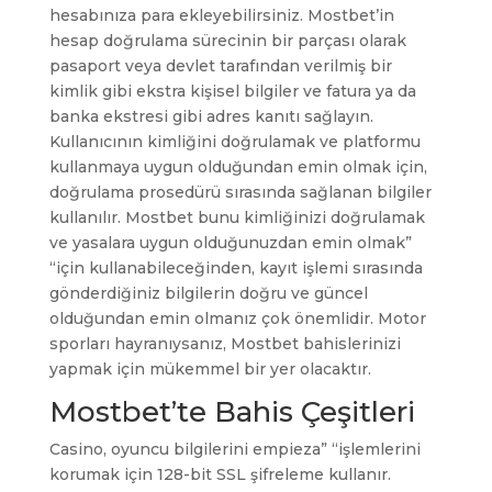
hesabınıza para ekleyebilirsiniz. Mostbet’in
hesap doğrulama sürecinin bir parçası olarak
pasaport veya devlet tarafından verilmiş bir
kimlik gibi ekstra kişisel bilgiler ve fatura ya da
banka ekstresi gibi adres kanıtı sağlayın.
Kullanıcının kimliğini doğrulamak ve platformu
kullanmaya uygun olduğundan emin olmak için,
doğrulama prosedürü sırasında sağlanan bilgiler
kullanılır. Mostbet bunu kimliğinizi doğrulamak
ve yasalara uygun olduğunuzdan emin olmak”
“için kullanabileceğinden, kayıt işlemi sırasında
gönderdiğiniz bilgilerin doğru ve güncel
olduğundan emin olmanız çok önemlidir. Motor
sporları hayranıysanız, Mostbet bahislerinizi
yapmak için mükemmel bir yer olacaktır.
Mostbet’te Bahis Çeşitleri
Casino, oyuncu bilgilerini empieza” “işlemlerini
korumak için 128-bit SSL şifreleme kullanır.