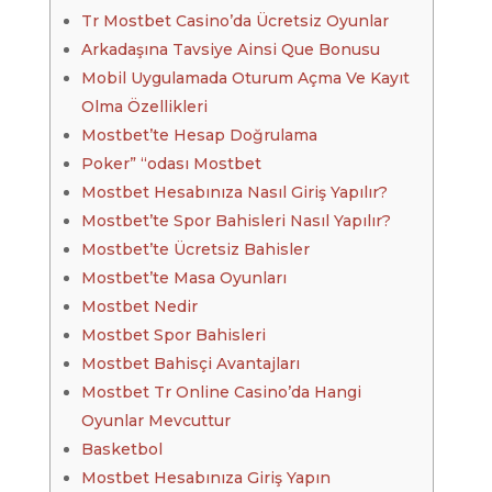
Tr Mostbet Casino’da Ücretsiz Oyunlar
Arkadaşına Tavsiye Ainsi Que Bonusu
Mobil Uygulamada Oturum Açma Ve Kayıt
Olma Özellikleri
Mostbet’te Hesap Doğrulama
Poker” “odası Mostbet
Mostbet Hesabınıza Nasıl Giriş Yapılır?
Mostbet’te Spor Bahisleri Nasıl Yapılır?
Mostbet’te Ücretsiz Bahisler
Mostbet’te Masa Oyunları
Mostbet Nedir
Mostbet Spor Bahisleri
Mostbet Bahisçi Avantajları
Mostbet Tr Online Casino’da Hangi
Oyunlar Mevcuttur
Basketbol
Mostbet Hesabınıza Giriş Yapın