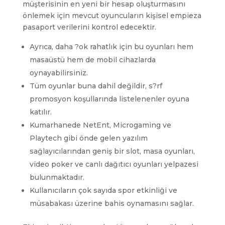
müşterisinin en yeni bir hesap oluşturmasını
önlemek için mevcut oyuncuların kişisel empieza
pasaport verilerini kontrol edecektir.
Ayrıca, daha ?ok rahatlık için bu oyunları hem
masaüstü hem de mobil cihazlarda
oynayabilirsiniz.
Tüm oyunlar buna dahil değildir, s?rf
promosyon koşullarında listelenenler oyuna
katılır.
Kumarhanede NetEnt, Microgaming ve
Playtech gibi önde gelen yazılım
sağlayıcılarından geniş bir slot, masa oyunları,
video poker ve canlı dağıtıcı oyunları yelpazesi
bulunmaktadır.
Kullanıcıların çok sayıda spor etkinliği ve
müsabakası üzerine bahis oynamasını sağlar.