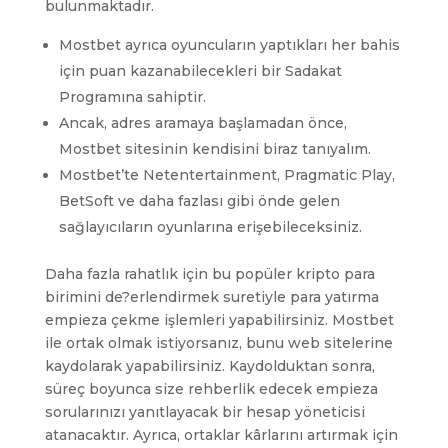
bulunmaktadır.
Mostbet ayrıca oyuncuların yaptıkları her bahis
için puan kazanabilecekleri bir Sadakat
Programına sahiptir.
Ancak, adres aramaya başlamadan önce,
Mostbet sitesinin kendisini biraz tanıyalım.
Mostbet’te Netentertainment, Pragmatic Play,
BetSoft ve daha fazlası gibi önde gelen
sağlayıcıların oyunlarına erişebileceksiniz.
Daha fazla rahatlık için bu popüler kripto para
birimini de?erlendirmek suretiyle para yatırma
empieza çekme işlemleri yapabilirsiniz. Mostbet
ile ortak olmak istiyorsanız, bunu web sitelerine
kaydolarak yapabilirsiniz. Kaydolduktan sonra,
süreç boyunca size rehberlik edecek empieza
sorularınızı yanıtlayacak bir hesap yöneticisi
atanacaktır. Ayrıca, ortaklar kârlarını artırmak için