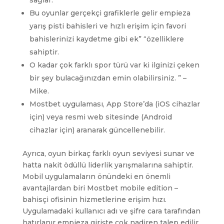
sağlar.
Bu oyunlar gerçekçi grafiklerle gelir empieza
yarış pisti bahisleri ve hızlı erişim için favori
bahislerinizi kaydetme gibi ek” “özelliklere
sahiptir.
O kadar çok farklı spor türü var ki ilginizi çeken
bir şey bulacağınızdan emin olabilirsiniz. ” –
Mike.
Mostbet uygulaması, App Store’da (iOS cihazlar
için) veya resmi web sitesinde (Android
cihazlar için) aranarak güncellenebilir.
Ayrıca, oyun birkaç farklı oyun seviyesi sunar ve
hatta nakit ödüllü liderlik yarışmalarına sahiptir.
Mobil uygulamaların önündeki en önemli
avantajlardan biri Mostbet mobile edition –
bahisçi ofisinin hizmetlerine erişim hızı.
Uygulamadaki kullanıcı adı ve şifre cara tarafından
hatırlanır empieza girişte çok nadiren talep edilir,