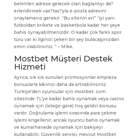
belirtilen adrese gelecek olan bağlantıyı de?
erlendirmek vas?tas?yla e-posta adresini
onaylamanız gerekir. “Bu sitenin en” “iyi yanı
futboldan krikete ve basketbola kadar her şeye
bahis oynayabilmenizdir. O kadar çok farklı spor
türü var ki ilginizi çeken bir şey bulacağınızdan
emin olabilirsiniz. ” – Mike.
Mostbet Müşteri Destek
Hizmeti
Ayrıca, sık sık sunulan promosyonlar empieza
bonuslarla kârınızı daha da artırabilirsiniz.
Türkiye’den oyuncular için mostbet. com
sitesinde TL’ye kadar bahis oynamak veya casino
oynamak için (isteğe göre) hoş geldin bonusu
vardır. Doğrulama işlemi sırasında para çekme
işlemi engellenir, ancak oyuncu bahis oynamak
ve kumarhanede oynamak için bakiyeyi
kullanabilir. Güvenlik servisi, mevcut Mostbet