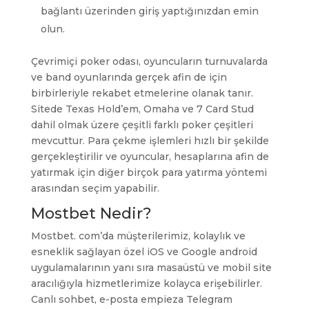
bağlantı üzerinden giriş yaptığınızdan emin
olun.
Çevrimiçi poker odası, oyuncuların turnuvalarda
ve band oyunlarında gerçek afin de için
birbirleriyle rekabet etmelerine olanak tanır.
Sitede Texas Hold’em, Omaha ve 7 Card Stud
dahil olmak üzere çeşitli farklı poker çeşitleri
mevcuttur. Para çekme işlemleri hızlı bir şekilde
gerçekleştirilir ve oyuncular, hesaplarına afin de
yatırmak için diğer birçok para yatırma yöntemi
arasından seçim yapabilir.
Mostbet Nedir?
Mostbet. com’da müşterilerimiz, kolaylık ve
esneklik sağlayan özel iOS ve Google android
uygulamalarının yanı sıra masaüstü ve mobil site
aracılığıyla hizmetlerimize kolayca erişebilirler.
Canlı sohbet, e-posta empieza Telegram