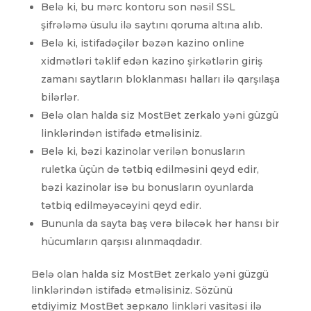
Belə ki, bu mərc kontoru son nəsil SSL
şifrələmə üsulu ilə saytını qoruma altına alıb.
Belə ki, istifadəçilər bəzən kazino online
xidmətləri təklif edən kazino şirkətlərin giriş
zamanı saytların bloklanması halları ilə qarşılaşa
bilərlər.
Belə olan halda siz MostBet zerkalo yəni güzgü
linklərindən istifadə etməlisiniz.
Belə ki, bəzi kazinolar verilən bonusların
ruletka üçün də tətbiq edilməsini qeyd edir,
bəzi kazinolar isə bu bonusların oyunlarda
tətbiq edilməyəcəyini qeyd edir.
Bununla da sayta baş verə biləcək hər hansı bir
hücumların qarşısı alınmaqdadır.
Belə olan halda siz MostBet zerkalo yəni güzgü
linklərindən istifadə etməlisiniz. Sözünü
etdiyimiz MostBet зеркало linkləri vasitəsi ilə