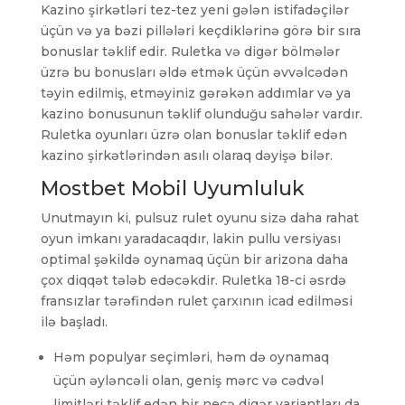
Kazino şirkətləri tez-tez yeni gələn istifadəçilər
üçün və ya bəzi pillələri keçdiklərinə görə bir sıra
bonuslar təklif edir. Ruletka və digər bölmələr
üzrə bu bonusları əldə etmək üçün əvvəlcədən
təyin edilmiş, etməyiniz gərəkən addımlar və ya
kazino bonusunun təklif olunduğu sahələr vardır.
Ruletka oyunları üzrə olan bonuslar təklif edən
kazino şirkətlərindən asılı olaraq dəyişə bilər.
Mostbet Mobil Uyumluluk
Unutmayın ki, pulsuz rulet oyunu sizə daha rahat
oyun imkanı yaradacaqdır, lakin pullu versiyası
optimal şəkildə oynamaq üçün bir arizona daha
çox diqqət tələb edəcəkdir. Ruletka 18-ci əsrdə
fransızlar tərəfindən rulet çarxının icad edilməsi
ilə başladı.
Həm populyar seçimləri, həm də oynamaq
üçün əyləncəli olan, geniş mərc və cədvəl
limitləri təklif edən bir neçə digər variantları da