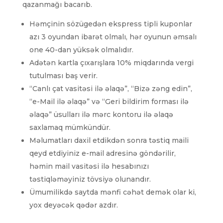
qazanmağı bacarıb.
Həmçinin sözügedən ekspress tipli kuponlar
azı 3 oyundan ibarət olmalı, hər oyunun əmsalı
one 40-dan yüksək olmalıdır.
Adətən kartla çıxarışlara 10% miqdarında vergi
tutulması baş verir.
“Canlı çat vasitəsi ilə əlaqə”, “Bizə zəng edin”,
“e-Mail ilə əlaqə” və “Geri bildirim forması ilə
əlaqə” üsulları ilə mərc kontoru ilə əlaqə
saxlamaq mümkündür.
Məlumatları daxil etdikdən sonra təstiq maili
qeyd etdiyiniz e-mail adresinə göndərilir,
həmin mail vasitəsi ilə hesabınızı
təstiqləməyiniz tövsiyə olunandır.
Ümumilikdə saytda mənfi cəhət demək olar ki,
yox deyəcək qədər azdır.