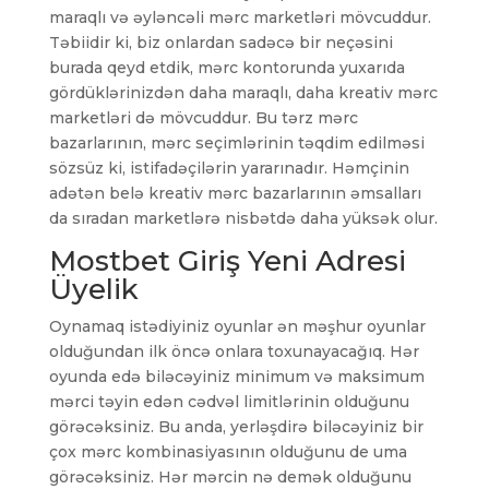
maraqlı və əyləncəli mərc marketləri mövcuddur.
Təbiidir ki, biz onlardan sadəcə bir neçəsini
burada qeyd etdik, mərc kontorunda yuxarıda
gördüklərinizdən daha maraqlı, daha kreativ mərc
marketləri də mövcuddur. Bu tərz mərc
bazarlarının, mərc seçimlərinin təqdim edilməsi
sözsüz ki, istifadəçilərin yararınadır. Həmçinin
adətən belə kreativ mərc bazarlarının əmsalları
da sıradan marketlərə nisbətdə daha yüksək olur.
Mostbet Giriş Yeni Adresi
Üyelik
Oynamaq istədiyiniz oyunlar ən məşhur oyunlar
olduğundan ilk öncə onlara toxunayacağıq. Hər
oyunda edə biləcəyiniz minimum və maksimum
mərci təyin edən cədvəl limitlərinin olduğunu
görəcəksiniz. Bu anda, yerləşdirə biləcəyiniz bir
çox mərc kombinasiyasının olduğunu de uma
görəcəksiniz. Hər mərcin nə demək olduğunu