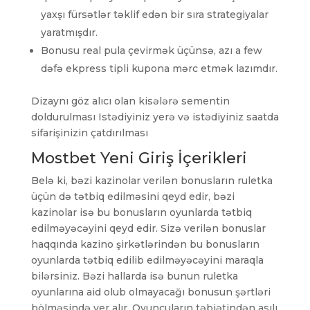
yaxşı fürsətlər təklif edən bir sıra strategiyalar
yaratmışdır.
Bonusu real pula çevirmək üçünsə, azı a few
dəfə ekpress tipli kupona mərc etmək lazımdır.
Dizaynı göz alıcı olan kisələrə sementin
doldurulması Istədiyiniz yerə və istədiyiniz saatda
sifarişinizin çatdırılması
Mostbet Yeni Giriş İçerikleri
Belə ki, bəzi kazinolar verilən bonusların ruletka
üçün də tətbiq edilməsini qeyd edir, bəzi
kazinolar isə bu bonusların oyunlarda tətbiq
edilməyəcəyini qeyd edir. Sizə verilən bonuslar
haqqında kazino şirkətlərindən bu bonusların
oyunlarda tətbiq edilib edilməyəcəyini maraqla
bilərsiniz. Bəzi hallarda isə bunun ruletka
oyunlarına aid olub olmayacağı bonusun şərtləri
bölməsində yer alır. Oyunçuların təbiətindən asılı