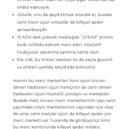
əhatə edəcəyik.
Üstəlik, onu da qeyd etmək istərdik ki, burada
canlı mərc üçün əmsallar da kifayət qədər
qənaətbəxşdir.
15 AZN-dək yüksək məbləğdə “2YEAR” promo
kodu istifadə edərək mərc edin, müxtəlif
hədiyyələr qazanma şansına sahib olun.
Elə indi, bu linklər vasitəsi ilə də sayta güvənli
və etibarlı şəkildə keçid edə bilərsiniz.
Həmin bu mərc marketləri həm oyun öncəsi
idman hadisələri üçün həmçinin də canlı idman
hadisələri üçün müxtəlif, çoxsaylı və maraqlıdır.
Burada matç öncəsi mərc marketlərinin sayı canlı
yayımdakı mərc marketlərinin sayından çox olsa
de uma, canlı matçlar üçün də kifayət qədər çox
mərc marketi var. Yuxarıda da gördüyünüz kimi
bu mərc kontorunda kifayət qədər kreativ,