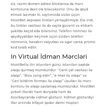
siz, rəsmi domen adresi bloklansa da mərc
kontoruna daxil ola biləcəksiniz. Onu da qeyd
etmək lazımdır ki, saytımızda sizlər üçün
MostBet зеркало linkləri yerləşdirmişik. Elə indi,
bu linklər vasitəsi ilə də sayta güvənli və etibarlı
şəkildə keçid edə bilərsiniz. Telefon nömrəsi ilə
qeydiyyatdan keçmək üçün sizdən telefon
nömrəniz, hesabın valyutası və əgər varsa, promo
kod tələb edilir.
In Virtual İdman Mərcləri
MostBetlə ilin istənilən günü, istənilən saatda
əlaqə qurmaq mümkündür. “Canlı çat vasitəsi ilə
əlaqə”, “Bizə zəng edin”, “e-Mail ilə əlaqə” və
“Geri bildirim forması ilə əlaqə” üsulları ilə mərc
kontoru ilə əlaqə saxlamaq mümkündür. MostBet
şirkəti illərdir həm dünyada həm də
Azərbaycanda xidmət göstərir. Xidmət göstərdiyi
illər ərzində kifayət qədər daimi müştəri