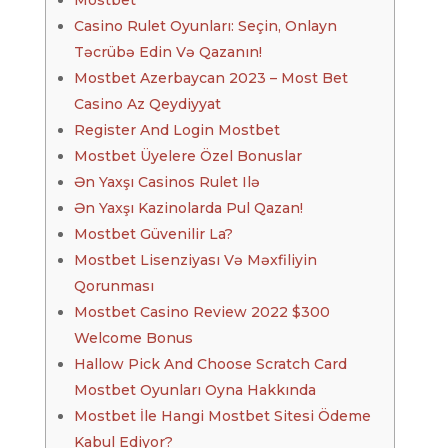
Mostbet
Casino Rulet Oyunları: Seçin, Onlayn
Təcrübə Edin Və Qazanın!
Mostbet Azerbaycan 2023 – Most Bet
Casino Az Qeydiyyat
Register And Login Mostbet
Mostbet Üyelere Özel Bonuslar
Ən Yaxşı Casinos Rulet Ilə
Ən Yaxşı Kazinolarda Pul Qazan!
Mostbet Güvenilir La?
Mostbet Lisenziyası Və Məxfiliyin
Qorunması
Mostbet Casino Review 2022 $300
Welcome Bonus
Hallow Pick And Choose Scratch Card
Mostbet Oyunları Oyna Hakkında
Mostbet İle Hangi Mostbet Sitesi Ödeme
Kabul Ediyor?