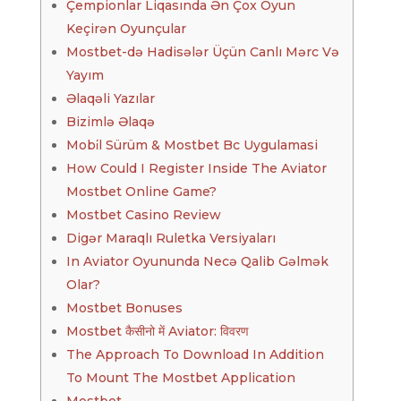
Çempionlar Liqasında Ən Çox Oyun
Keçirən Oyunçular
Mostbet-də Hadisələr Üçün Canlı Mərc Və
Yayım
Əlaqəli Yazılar
Bizimlə Əlaqə
Mobi̇l Sürüm & Mostbet Bc Uygulamasi
How Could I Register Inside The Aviator
Mostbet Online Game?
Mostbet Casino Review
Digər Maraqlı Ruletka Versiyaları
In Aviator Oyununda Necə Qalib Gəlmək
Olar?
Mostbet Bonuses
Mostbet कैसीनो में Aviator: विवरण
The Approach To Download In Addition
To Mount The Mostbet Application