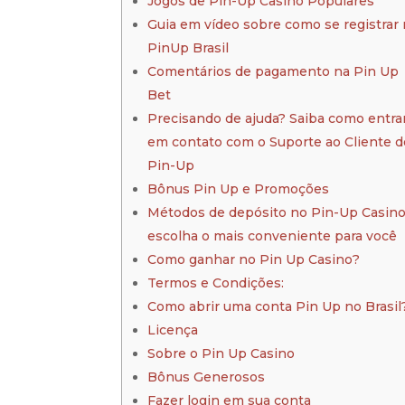
Jogos de Pin-Up Casino Populares
Guia em vídeo sobre como se registrar
PinUp Brasil
Comentários de pagamento na Pin Up
Bet
Precisando de ajuda? Saiba como entra
em contato com o Suporte ao Cliente d
Pin-Up
Bônus Pin Up e Promoções
Métodos de depósito no Pin-Up Casino
escolha o mais conveniente para você
Como ganhar no Pin Up Casino?
Termos e Condições:
Como abrir uma conta Pin Up no Brasil
Licença
Sobre o Pin Up Casino
Bônus Generosos
Fazer login em sua conta