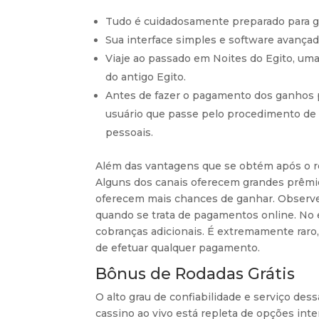
Tudo é cuidadosamente preparado para ga
Sua interface simples e software avançad
Viaje ao passado em Noites do Egito, uma
do antigo Egito.
Antes de fazer o pagamento dos ganhos pe
usuário que passe pelo procedimento de v
pessoais.
Além das vantagens que se obtém após o r
Alguns dos canais oferecem grandes prêmi
oferecem mais chances de ganhar. Observ
quando se trata de pagamentos online. No
cobranças adicionais. É extremamente raro
de efetuar qualquer pagamento.
Bônus de Rodadas Grátis
O alto grau de confiabilidade e serviço des
cassino ao vivo está repleta de opções int