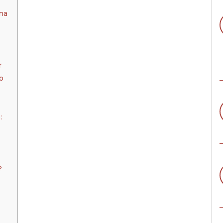
 na
r
o
:
?