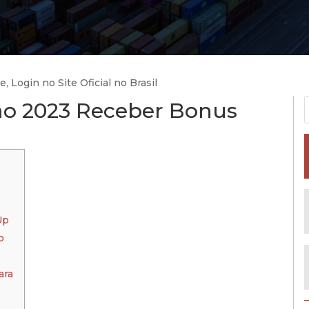
 Login no Site Oficial no Brasil
ão 2023 Receber Bonus
Up
o
ara