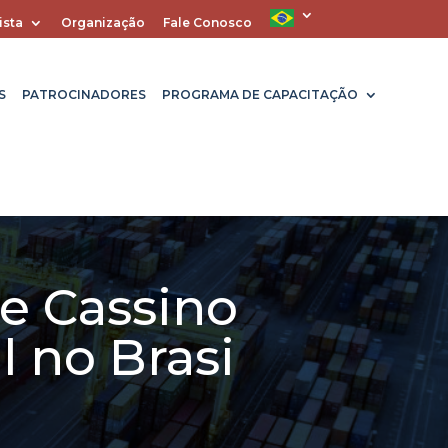
ista
Organização
Fale Conosco
S
PATROCINADORES
PROGRAMA DE CAPACITAÇÃO
 e Cassino
l no Brasi