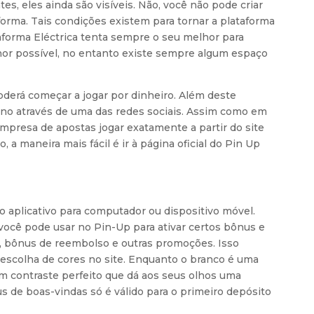
, eles ainda são visíveis. Não, você não pode criar
taforma. Tais condições existem para tornar a plataforma
ataforma Eléctrica tenta sempre o seu melhor para
lhor possível, no entanto existe sempre algum espaço
poderá começar a jogar por dinheiro. Além deste
no através de uma das redes sociais. Assim como em
mpresa de apostas jogar exatamente a partir do site
, a maneira mais fácil é ir à página oficial do Pin Up
o aplicativo para computador ou dispositivo móvel.
ocê pode usar no Pin-Up para ativar certos bônus e
, bônus de reembolso e outras promoções. Isso
 escolha de cores no site. Enquanto o branco é uma
um contraste perfeito que dá aos seus olhos uma
 de boas-vindas só é válido para o primeiro depósito