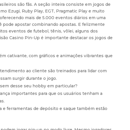
sileiros são fãs. A seção inteira consiste em jogos de
mo Ezugi, Ruby Play, EGT, Pragmatic Play e muito
, oferecendo mais de 5.000 eventos diários em uma
cê pode apostar combinando apostas. E felizmente
tos eventos de futebol, tênis, vôlei, alguns dos
visão Casino Pin-Up é importante destacar os jogos de
ém cativante, com gráficos e animações vibrantes que
tendimento ao cliente são treinados para lidar com
ssam surgir durante o jogo.
ssem desse seu hobby em particular?
rança importantes para que os usuários tenham a
as.
a e ferramentas de depósito e saque também estão
a podem jogar pin-up no modo livre. Mesmo jogadores