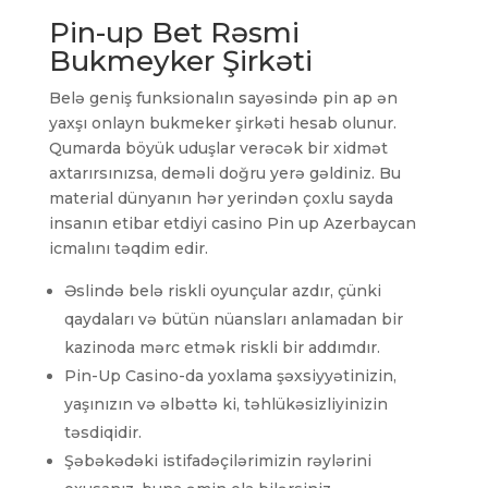
Pin-up Bet Rəsmi
Bukmeyker Şirkəti
Belə geniş funksionalın sayəsində pin ap ən
yaxşı onlayn bukmeker şirkəti hesab olunur.
Qumarda böyük uduşlar verəcək bir xidmət
axtarırsınızsa, deməli doğru yerə gəldiniz. Bu
material dünyanın hər yerindən çoxlu sayda
insanın etibar etdiyi casino Pin up Azerbaycan
icmalını təqdim edir.
Əslində belə riskli oyunçular azdır, çünki
qaydaları və bütün nüansları anlamadan bir
kazinoda mərc etmək riskli bir addımdır.
Pin-Up Casino-da yoxlama şəxsiyyətinizin,
yaşınızın və əlbəttə ki, təhlükəsizliyinizin
təsdiqidir.
Şəbəkədəki istifadəçilərimizin rəylərini