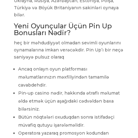
Ukrayna, Rusiya, Azərbaycan, Estoniya, Polşa,
Türkiyə və Böyük Britaniyanın sakinləri oynaya
bilər.
Yeni Oyunçular Üçün Pin Up
Bonusları Nədir?
heç bir məhdudiyyət olmadan sevimli oyunlarını
oynamalarına imkan verəcəkdir. Pin Up’ı bir neçə
saniyəyə pulsuz olaraq
Ancaq onlayn oyun platforması
məlumatlarınızın məxfiliyindən tamamilə
cavabdehdir.
Pin-up casino nədir, hakkında ətraflı məlumat
əldə etmək üçün aşağıdaki cədvəldən baxa
bilərsiniz.
Bütün nöqtələri oxuduqdan sonra istifadəçi
müvafiq qutuyu işarələməlidir.
Operatora yazaraq promosyon kodundan