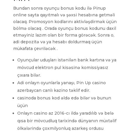
Bundan sonra oyunçu bonus kodu ilə Pinup
online sayta qayıtmalı və şəxsi hesabına getməli
olacaq. Promosyon kodlarını aktivləşdirmək üçün
bölmə olacaq . Orada oyunçu bonus kodunu daxil
etməyiniz lazım olan bir forma görəcək. Sonra o,
adi depozitə və ya hesabı doldurmaq üçün
mükafata çevriləcək .
Oyunçular uduşları istənilən bank kartına və ya
mövcud elektron pul kisəsinə komissiyasız
çıxara bilər.
Adi onlayn oyunlarla yanaşı, Pin Up casino
azerbaycan canlı kazino təklif edir.
casinoda bonus kod əldə edə bilər və bunun
üçün
Onlayn casino az 2016-cı ildə yaradılıb və belə
qısa bir mövcudluq tarixində dünyanın müxtəlif
ölkələrində çoxmilyonluq azarkeş ordusu