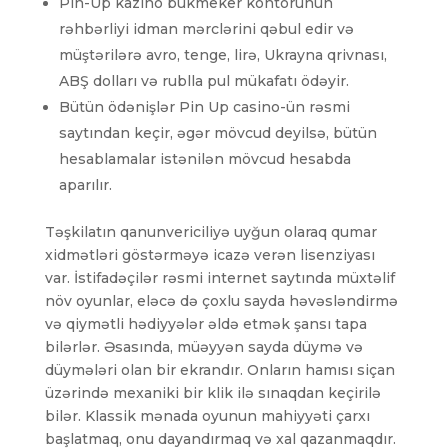
Pin-Up kazino bukmeker kontorunun
rəhbərliyi idman mərclərini qəbul edir və
müştərilərə avro, tenge, lirə, Ukrayna qrivnası,
ABŞ dolları və rublla pul mükafatı ödəyir.
Bütün ödənişlər Pin Up casino-ün rəsmi
saytından keçir, əgər mövcud deyilsə, bütün
hesablamalar istənilən mövcud hesabda
aparılır.
Təşkilatın qanunvericiliyə uyğun olaraq qumar
xidmətləri göstərməyə icazə verən lisenziyası
var. İstifadəçilər rəsmi internet saytında müxtəlif
növ oyunlar, eləcə də çoxlu sayda həvəsləndirmə
və qiymətli hədiyyələr əldə etmək şansı tapa
bilərlər. Əsasında, müəyyən sayda düymə və
düymələri olan bir ekrandır. Onların hamısı siçan
üzərində mexaniki bir klik ilə sınaqdan keçirilə
bilər. Klassik mənada oyunun mahiyyəti çarxı
başlatmaq, onu dayandırmaq və xal qazanmaqdır.