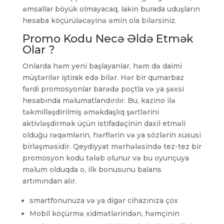
əmsallar böyük olmayacaq, lakin burada uduşların
hesaba köçürüləcəyinə əmin ola bilərsiniz.
Promo Kodu Necə Əldə Etmək
Olar ?
Onlarda həm yeni başlayanlar, həm də daimi
müştərilər iştirak edə bilər. Hər bir qumarbaz
fərdi promosyonlar barədə poçtla və ya şəxsi
hesabında məlumatlandırılır. Bu, kazino ilə
təkmilləşdirilmiş əməkdaşlıq şərtlərini
aktivləşdirmək üçün istifadəçinin daxil etməli
olduğu rəqəmlərin, hərflərin və ya sözlərin xüsusi
birləşməsidir. Qeydiyyat mərhələsində tez-tez bir
promosyon kodu tələb olunur və bu oyunçuya
məlum olduqda o, ilk bonusunu balans
artımından alır.
smartfonunuza və ya digər cihazınıza çox
Mobil köçürmə xidmətlərindən, həmçinin