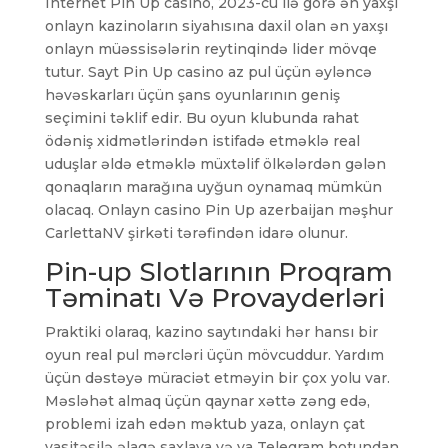
Internet Pin Up casino, 2023-cü ilə görə ən yaxşı
onlayn kazinoların siyahısına daxil olan ən yaxşı
onlayn müəssisələrin reytinqində lider mövqe
tutur. Sayt Pin Up casino az pul üçün əyləncə
həvəskarları üçün şans oyunlarının geniş
seçimini təklif edir. Bu oyun klubunda rahat
ödəniş xidmətlərindən istifadə etməklə real
uduşlar əldə etməklə müxtəlif ölkələrdən gələn
qonaqların marağına uyğun oynamaq mümkün
olacaq. Onlayn casino Pin Up azerbaijan məşhur
CarlettaNV şirkəti tərəfindən idarə olunur.
Pin-up Slotlarının Proqram
Təminatı Və Provayderləri
Praktiki olaraq, kazino saytındaki hər hansı bir
oyun real pul mərcləri üçün mövcuddur. Yardım
üçün dəstəyə müraciət etməyin bir çox yolu var.
Məsləhət almaq üçün qaynar xəttə zəng edə,
problemi izah edən məktub yaza, onlayn çat
vasitəsilə əlaqə saxlaya və ya Telegram botundan