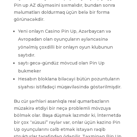
Pin up AZ düyməsini sıxmalıdır, bundan sonra
məlumatları doldurmaq üçün belə bir forma
görünəcəkdir.
Yeni onlayn Casino Pin Up, Azərbaycan və
Avropadan olan oyunçuların əyləncəsinə
yönəlmiş çoxdilli bir onlayn oyun klubunun
saytıdır.
saytı gecə-gündüz mövcud olan Pin Up
bukmeker
Hesabın bloklana biləcəyi bütün pozuntuların
siyahısı istifadəçi müqaviləsində göstərilmişdir.
Bu cür şərhləri asanlıqla real qumarbazların
müzakirə etdiyi bir neçə problemli mövzuya
bölmək olar. Başa düşmək lazımdır ki, İnternetdə
bir çox “xüsusi” rəylər var, onlar üçün kazino Pin
Up oyunçularını cəlb etmək istəyən rəqib
strukturlar tərəfindən ödənilir. Təxminən Pin Up