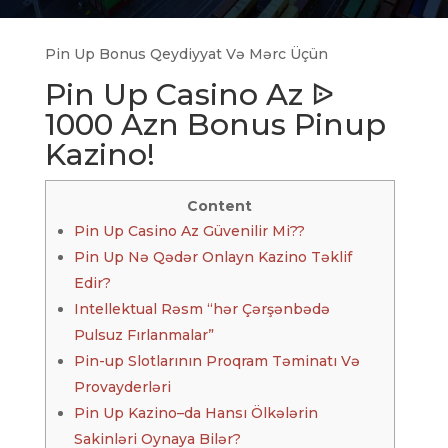
Pin Up Bonus Qeydiyyat Və Mərc Üçün
Pin Up Casino Az ᐉ
1000 Azn Bonus Pinup
Kazino!
Content
Pin Up Casino Az Güvenilir Mi??
Pin Up Nə Qədər Onlayn Kazino Təklif
Edir?
Intellektual Rəsm “hər Çərşənbədə
Pulsuz Fırlanmalar”
Pin-up Slotlarının Proqram Təminatı Və
Provayderləri
Pin Up Kazino–da Hansı Ölkələrin
Sakinləri Oynaya Bilər?