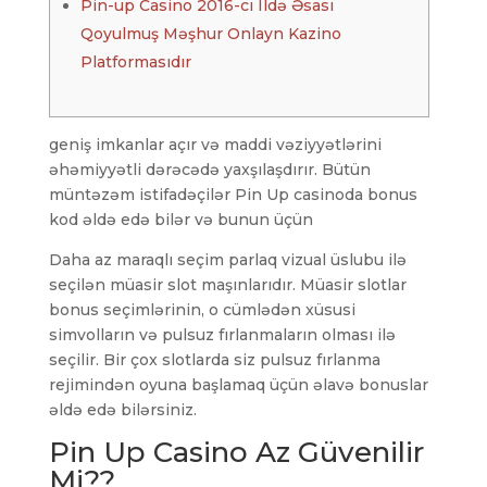
Pin-up Casino 2016-cı Ildə Əsası
Qoyulmuş Məşhur Onlayn Kazino
Platformasıdır
geniş imkanlar açır və maddi vəziyyətlərini
əhəmiyyətli dərəcədə yaxşılaşdırır. Bütün
müntəzəm istifadəçilər Pin Up casinoda bonus
kod əldə edə bilər və bunun üçün
Daha az maraqlı seçim parlaq vizual üslubu ilə
seçilən müasir slot maşınlarıdır. Müasir slotlar
bonus seçimlərinin, o cümlədən xüsusi
simvolların və pulsuz fırlanmaların olması ilə
seçilir. Bir çox slotlarda siz pulsuz fırlanma
rejimindən oyuna başlamaq üçün əlavə bonuslar
əldə edə bilərsiniz.
Pin Up Casino Az Güvenilir
Mi??