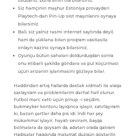
oxusanız, buna əmin ola bilərsiniz.
Siz həmçinin məşhur Estoniya provayderi
Playtech-dən Pin-Up slot maşınlarını oynaya
bilərsiniz.
Bəli, siz yalnız rəsmi internet saytında deyil,
həm də yüklənə bilən proqram vasitəsilə
onlayn kazino oynaya bilərsiniz.
Oyunçu bütün sahələri doldurduqdan sonra
onu etibarlı şəkildə göndərə və pul köçürməsi
üçün ərizənin işlənməsini gözləyə bilər.
Həddindən artıq hallarda dəstək xidməti ilə əlaqə
saxlayıram və problemlərim dərhal həll olunur.
Futbol mərc xətti üçün pinup -i seçdim,
bukmeyker kontoru layiqincə işləyir, xatırlayıram
ki, bəzən şərtlər daha pis idi. İndi hər şey
mükəmməl işləyir, həyatı sevirəm, başqa
bölmələrə də qoysam da, adətən orada qalıram
Hadisələr haqqında məlumat düzgün göstərilir,