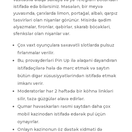
istifadə edə bilərsiniz. Məsələn, bir meyvə
yuvasında, çarxlarda limon, portağal, albalı, qarpız
təsvirləri olan nişanlar görünür. Misirdə qədim
əlyazmalar, fironlar, qəbirlər, skarab böcəkləri,
sfenkslər olan nişanlar var.
Çox vaxt oyunçulara səxavətli slotlarda pulsuz
fırlanmalar verilir.
Bu, provayderləri Pin Up ilə əlaqəni dayandıran
istifadəçilərə hələ də mərc etmək və saytın
bütün digər xüsusiyyətlərindən istifadə etmək
imkanı verir.
Moderatorlar hər 2 həftədə bir köhnə linkləri
silir, təzə güzgülər əlavə edirlər.
Qumar həvəskarları rəsmi saytdan daha çox
mobil kazinodan istifadə edərək pul üçün
oynayırlar.
Onlayn kazinonun öz dəstək xidməti də