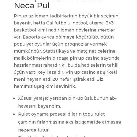
Necə Pul
Pinup az idman tədbirlərinin böyük bir seçimini
bəyənir, hətta Gal futbolu, netbol, ​​atışma, 3×3
basketbol kimi nadir idman növlərinə mərclər
var. Esports ayrıca bölməyə köçürülüb, bütün
populyar oyunlar üçün proqnozlar vermək
mümkündür. Statistikaya və matç nəticələrinə
malik bölmələrin birbaşa pin up casino saytında
hazırlanması rahatdır ki, bu da hadisələrin təhlili
üçün vaxtı xeyli azaldır. Pin up casino az şirkəti
məni heyran etdi.20 nəfər iştirak etdi.Biz
hamımız uşaq kimi sevinirik.
Xüsusi yaraşıq yaradan pin-up üslubunun ab-
havasını bəyəndim.
Rulet oynama prosesi dilerin topu rulet
çarxının fırlanmasına əks istiqamətdə atmasını
nəzərdə tutur.