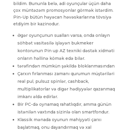
bildim. Bununla belə, adi oyunçular üçün daha
çox müntəzəm promosyonlar görmək istərdim.
Pin-Up bütün həyəcan həvəskarlarına tövsiyə
etdiyim bir kazinodur.
Əgər oyunçunun sualları varsa, onda onlayn
söhbət vasitəsilə işləyən bukmeker
kontorunun Pin up AZ texniki dəstək xidməti
onların həllinə kömək edə bilər.
tərəfindən mümkün şəkildə bloklanmasından
Çarxın fırlanması zamanı qurumun müştəriləri
real pul, pulsuz spinlər, cashback,
multiplikatorlar və digər hədiyyələr qazanmaq
imkanı əldə edirlər.
Bir PC-də oynamaq rahatlıqdır, amma günün
istənilən vaxtında sizinlə olan smartfondur.
Klassik mənada oyunun mahiyyəti çarxı
başlatmaq, onu dayandırmaq və xal