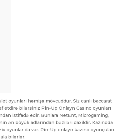
let oyunları həmişə mövcuddur. Siz canlı baccarat
af etdirə bilərsiniz Pin-Up Onlayn Casino oyunları
ından istifadə edir. Bunlara NetEnt, Microgaming,
in ən böyük adlarından bəziləri daxildir. Kazinoda
üziv oyunlar da var. Pin-Up onlayn kazino oyunçuları
la bilərlər.