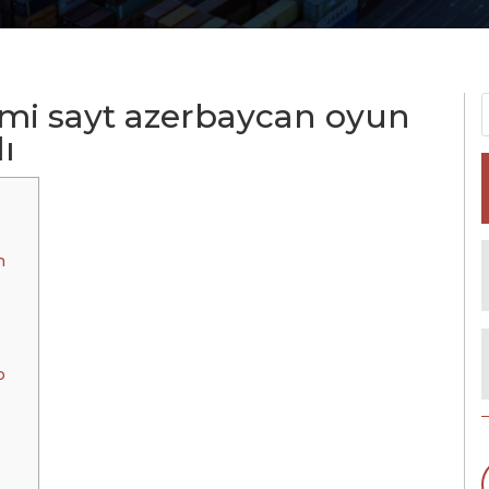
smi sayt azerbaycan oyun
ı
n
p
ə