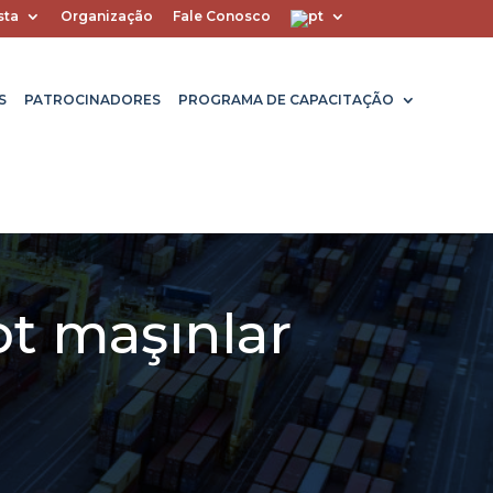
sta
Organização
Fale Conosco
S
PATROCINADORES
PROGRAMA DE CAPACITAÇÃO
ot maşınlar