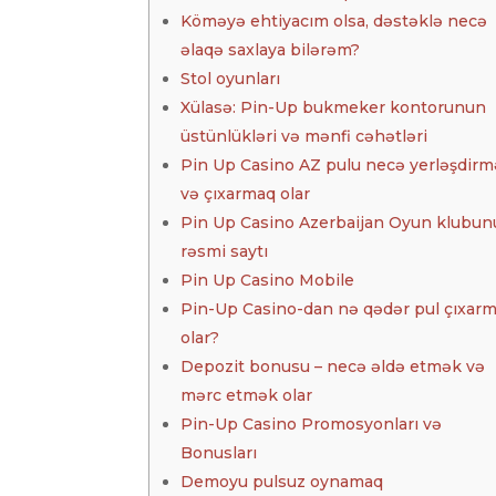
Köməyə ehtiyacım olsa, dəstəklə necə
əlaqə saxlaya bilərəm?
Stol oyunları
Xülasə: Pin-Up bukmeker kontorunun
üstünlükləri və mənfi cəhətləri
Pin Up Casino AZ pulu necə yerləşdir
və çıxarmaq olar
Pin Up Casino Azerbaijan Oyun klubu
rəsmi saytı
Pin Up Casino Mobile
Pin-Up Casino-dan nə qədər pul çıxar
olar?
Depozit bonusu – necə əldə etmək və
mərc etmək olar
Pin-Up Casino Promosyonları və
Bonusları
Demoyu pulsuz oynamaq