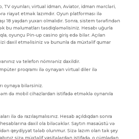
o, TV oyunları, virtual idman, Aviator, idman mərcləri,
ə riayət etmək lazımdır. Oyun platforması ilə
 18 yaşdan yuxarı olmalıdır. Sonra, sistem tərəfindən
ək bu məlumatları təsdiqləməlisiniz. Hesabı uğurla
a, oyunçu Pin-up casino giriş edə bilər. Açılan
nizi daxil etməlisiniz və bununla da müxtəlif qumar
nvanınız və telefon nömrəniz daxildir.
mpüter proqramı ilə oynayan virtual diler ilə
ı oynaya bilərsiniz.
əm də mobil cihazlardan istifadə etməklə oynanıla
arı ilə də razılaşmalısınız. Hesab açıldıqdan sonra
esablarına daxil ola biləcəklər. Saytın masaüstü və
idən qeydiyyat tələb olunmur. Sizə lazım olan tək şey
sabınız sizə müxtəlif vasitələrdən istifadə, o cümlədən