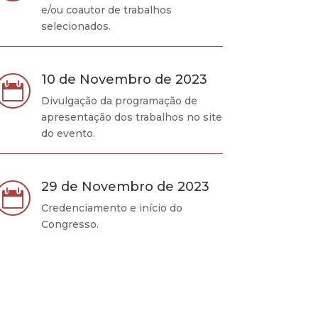
e/ou coautor de trabalhos
selecionados.
10 de Novembro de 2023

Divulgação da programação de
apresentação dos trabalhos no site
do evento.
29 de Novembro de 2023

Credenciamento e início do
Congresso.