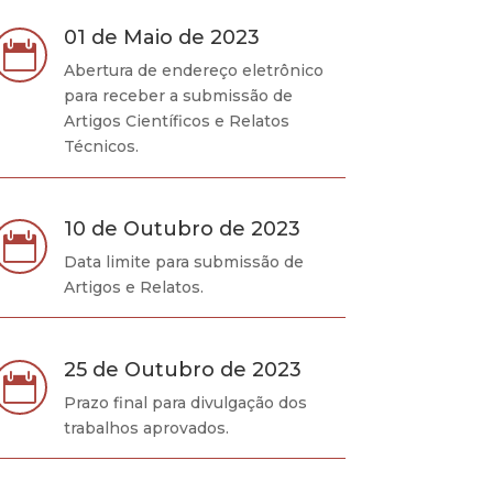
01 de Maio de 2023

Abertura de endereço eletrônico
para receber a submissão de
Artigos Científicos e Relatos
Técnicos.
10 de Outubro de 2023

Data limite para submissão de
Artigos e Relatos.
25 de Outubro de 2023

Prazo final para divulgação dos
trabalhos aprovados.