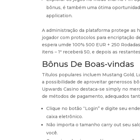
bônus, é também uma ótima oportunidade 
application.
A administração da plataforma protege as
jogador com protocolos para encriptação de 
espera umde 100% 500 EUR + 250 Rodadas Gr
itens – 1º receberá 50, e depois as restant
Bônus De Boas-vindas
Títulos populares incluem Mustang Gold, 
a possibilidade de aproveitar generosos bô
Upwards Casino destaca-se simply no merca
de métodos de pagamento, adequados tanto 
Clique no botão “Login” e digite seu end
caixa eletrônico.
Não importa o tamanho carry out seu sald
você.