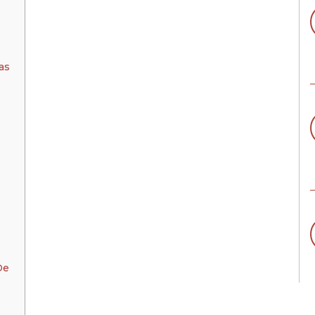
as
De