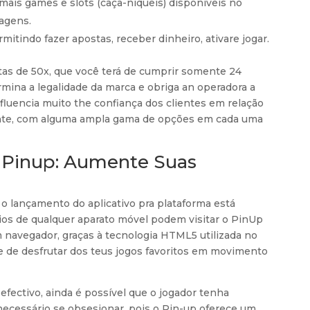
mais games e slots (caça-níqueis) disponíveis no
tagens.
tindo fazer apostas, receber dinheiro, ativare jogar.
as de 50x, que você terá de cumprir somente 24
rmina a legalidade da marca e obriga an operadora a
nfluencia muito the confiança dos clientes em relação
sante, com alguma ampla gama de opções em cada uma
 Pinup: Aumente Suas
e o lançamento do aplicativo pra plataforma está
ios de qualquer aparato móvel podem visitar o PinUp
 navegador, graças à tecnologia HTML5 utilizada no
ade de desfrutar dos teus jogos favoritos em movimento
efectivo, ainda é possível que o jogador tenha
necessário se obsesionar, pois o Pin-up oferece um