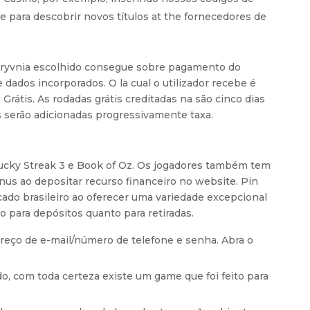
para descobrir novos títulos at the fornecedores de
 hryvnia escolhido consegue sobre pagamento do
dados incorporados. O la cual o utilizador recebe é
átis. As rodadas grátis creditadas na são cinco dias
es serão adicionadas progressivamente taxa.
Lucky Streak 3 e Book of Oz. Os jogadores também tem
nus ao depositar recurso financeiro no website. Pin
do brasileiro ao oferecer uma variedade excepcional
para depósitos quanto para retiradas.
ereço de e-mail/número de telefone e senha. Abra o
o, com toda certeza existe um game que foi feito para