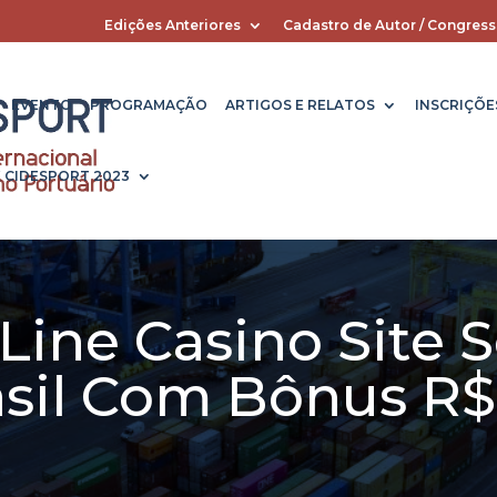
Edições Anteriores
Cadastro de Autor / Congress
EVENTO
PROGRAMAÇÃO
ARTIGOS E RELATOS
INSCRIÇÕE
X CIDESPORT 2023
Line Casino Site 
asil Com Bônus R$