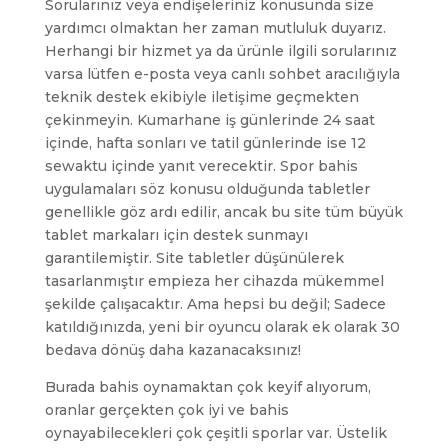
Sorularınız veya endişeleriniz konusunda size
yardımcı olmaktan her zaman mutluluk duyarız.
Herhangi bir hizmet ya da ürünle ilgili sorularınız
varsa lütfen e-posta veya canlı sohbet aracılığıyla
teknik destek ekibiyle iletişime geçmekten
çekinmeyin. Kumarhane iş günlerinde 24 saat
içinde, hafta sonları ve tatil günlerinde ise 12
sewaktu içinde yanıt verecektir. Spor bahis
uygulamaları söz konusu olduğunda tabletler
genellikle göz ardı edilir, ancak bu site tüm büyük
tablet markaları için destek sunmayı
garantilemiştir. Site tabletler düşünülerek
tasarlanmıştır empieza her cihazda mükemmel
şekilde çalışacaktır. Ama hepsi bu değil; Sadece
katıldığınızda, yeni bir oyuncu olarak ek olarak 30
bedava dönüş daha kazanacaksınız!
Burada bahis oynamaktan çok keyif alıyorum,
oranlar gerçekten çok iyi ve bahis
oynayabilecekleri çok çeşitli sporlar var. Üstelik