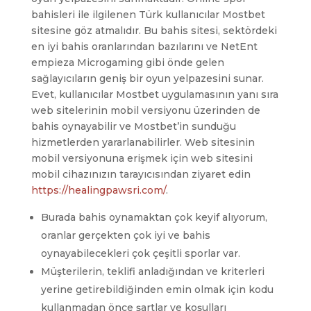
bahisleri ile ilgilenen Türk kullanıcılar Mostbet
sitesine göz atmalıdır. Bu bahis sitesi, sektördeki
en iyi bahis oranlarından bazılarını ve NetEnt
empieza Microgaming gibi önde gelen
sağlayıcıların geniş bir oyun yelpazesini sunar.
Evet, kullanıcılar Mostbet uygulamasının yanı sıra
web sitelerinin mobil versiyonu üzerinden de
bahis oynayabilir ve Mostbet’in sunduğu
hizmetlerden yararlanabilirler. Web sitesinin
mobil versiyonuna erişmek için web sitesini
mobil cihazınızın tarayıcısından ziyaret edin
https://healingpawsri.com/
.
Burada bahis oynamaktan çok keyif alıyorum,
oranlar gerçekten çok iyi ve bahis
oynayabilecekleri çok çeşitli sporlar var.
Müşterilerin, teklifi anladığından ve kriterleri
yerine getirebildiğinden emin olmak için kodu
kullanmadan önce şartlar ve koşulları