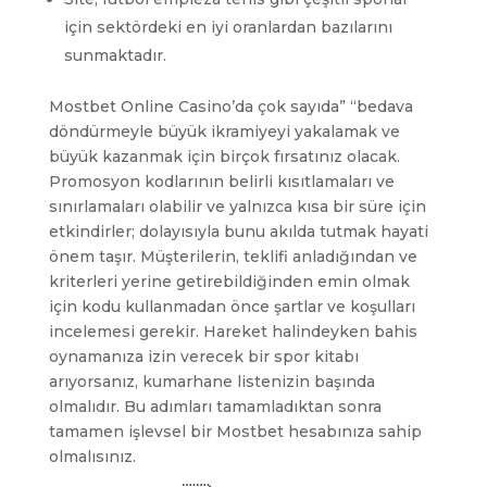
için sektördeki en iyi oranlardan bazılarını
sunmaktadır.
Mostbet Online Casino’da çok sayıda” “bedava
döndürmeyle büyük ikramiyeyi yakalamak ve
büyük kazanmak için birçok fırsatınız olacak.
Promosyon kodlarının belirli kısıtlamaları ve
sınırlamaları olabilir ve yalnızca kısa bir süre için
etkindirler; dolayısıyla bunu akılda tutmak hayati
önem taşır. Müşterilerin, teklifi anladığından ve
kriterleri yerine getirebildiğinden emin olmak
için kodu kullanmadan önce şartlar ve koşulları
incelemesi gerekir. Hareket halindeyken bahis
oynamanıza izin verecek bir spor kitabı
arıyorsanız, kumarhane listenizin başında
olmalıdır. Bu adımları tamamladıktan sonra
tamamen işlevsel bir Mostbet hesabınıza sahip
olmalısınız.