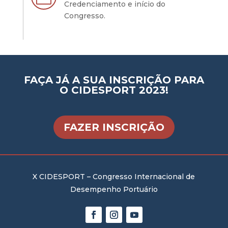
Credenciamento e início do
Congresso.
FAÇA JÁ A SUA INSCRIÇÃO PARA
O CIDESPORT 2023!
FAZER INSCRIÇÃO
X CIDESPORT – Congresso Internacional de
Desempenho Portuário