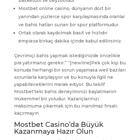
basketbol ve beyzboldur.
Mostbet online casino, dünyanın dört bir
yanından yüzlerce spor karşılaşmasında oranlar
ve bahis hatları sunan bir spor platformudur.
Ortak olarak kaydolmak basit ve hızlıdır
empieza birkaç dakika içinde kabul edilirsiniz.
Çevrimiçi bahis yapmak istediğinizde öncelikle
pra yatırmanız gerekir.” “[newline]Pek çok kişi bu
konuda herhangi bir sorun yaşamasa weil bazıları
sorunlarla karşılaşıyor ve bu konuyla ilgili ne
yapabileceklerini merak ediyor. Bu teklif
Mostbet’teki bahis deneyiminizi başlatmanın
mükemmel bir yoludur. Kazançlarınızı
maksimuma çıkarmak için bu inanılmaz fırsatı
kaçırmayın.
Mostbet Casino’da Büyük
Kazanmaya Hazır Olun