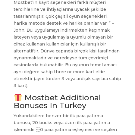
Mostbet’in kayıt seçenekleri farklı müşteri
tercihlerine ve ihtiyaçlarına uyacak şekilde
tasarlanmıştır. Çok çeşitli oyun seçenekleri,
harika metode destek ve harika oranlar var. ” –
John. Bu, uygulamayı indirmekten kaçınmak
isteyen veya uygulamayla uyumlu olmayan bir
cihaz kullanan kullanıcılar için kullanışlı bir
alternatiftir. Dünya çapında birçok kişi tarafından
oynanmaktadır ve neredeyse tüm çevrimiçi
casinolarda bulunabilir. Bu oyunun temel amacı
aynı değere sahip three or more kart elde
etmektir (aynı türden 3 veya ardışık sayılara sahip
3 kart).
Mostbet Additional
Bonuses In Turkey
Yukarıdakilere benzer bir ilk para yatırma
bonusu, 20 bucks veya üzeri ilk para yatırma
işleminde 0 para yatırma eşleşmesi ve seçilen