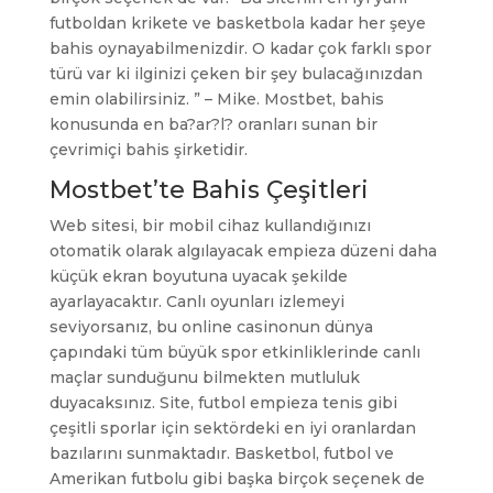
futboldan krikete ve basketbola kadar her şeye
bahis oynayabilmenizdir. O kadar çok farklı spor
türü var ki ilginizi çeken bir şey bulacağınızdan
emin olabilirsiniz. ” – Mike. Mostbet, bahis
konusunda en ba?ar?l? oranları sunan bir
çevrimiçi bahis şirketidir.
Mostbet’te Bahis Çeşitleri
Web sitesi, bir mobil cihaz kullandığınızı
otomatik olarak algılayacak empieza düzeni daha
küçük ekran boyutuna uyacak şekilde
ayarlayacaktır. Canlı oyunları izlemeyi
seviyorsanız, bu online casinonun dünya
çapındaki tüm büyük spor etkinliklerinde canlı
maçlar sunduğunu bilmekten mutluluk
duyacaksınız. Site, futbol empieza tenis gibi
çeşitli sporlar için sektördeki en iyi oranlardan
bazılarını sunmaktadır. Basketbol, futbol ve
Amerikan futbolu gibi başka birçok seçenek de