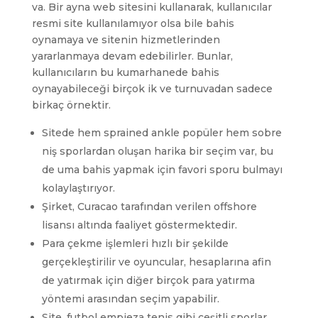
va. Bir ayna web sitesini kullanarak, kullanıcılar
resmi site kullanılamıyor olsa bile bahis
oynamaya ve sitenin hizmetlerinden
yararlanmaya devam edebilirler. Bunlar,
kullanıcıların bu kumarhanede bahis
oynayabileceği birçok ik ve turnuvadan sadece
birkaç örnektir.
Sitede hem sprained ankle popüler hem sobre
niş sporlardan oluşan harika bir seçim var, bu
de uma bahis yapmak için favori sporu bulmayı
kolaylaştırıyor.
Şirket, Curacao tarafından verilen offshore
lisansı altında faaliyet göstermektedir.
Para çekme işlemleri hızlı bir şekilde
gerçekleştirilir ve oyuncular, hesaplarına afin
de yatırmak için diğer birçok para yatırma
yöntemi arasından seçim yapabilir.
Site, futbol empieza tenis gibi çeşitli sporlar